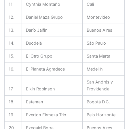
11.
Cynthia Montaño
Cali
12.
Daniel Maza Grupo
Montevideo
13.
Darío Jalfin
Buenos Aires
14.
Duodelá
São Paulo
15.
El Otro Grupo
Santa Marta
16.
El Planeta Agradece
Medellín
San Andrés y
17.
Elkin Robinson
Providencia
18.
Esteman
Bogotá D.C.
19.
Everton Firmeza Trio
Belo Horizonte
20.
Ezequiel Borra
Buenos Aires