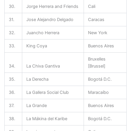
30.
Jorge Herrera and Friends
Cali
31.
Jose Alejandro Delgado
Caracas
32.
Juancho Herrera
New York
33.
King Coya
Buenos Aires
Bruxelles
34.
La Chiva Gantiva
[Brussel]
35.
La Derecha
Bogotá D.C.
36.
La Gallera Social Club
Maracaíbo
37.
La Grande
Buenos Aires
38.
La Mákina del Karibe
Bogotá D.C.