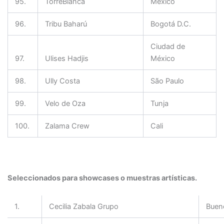
95.
TorreBlanca
México
96.
Tribu Baharú
Bogotá D.C.
Ciudad de
97.
Ulises Hadjis
México
98.
Ully Costa
São Paulo
99.
Velo de Oza
Tunja
100.
Zalama Crew
Cali
Seleccionados para showcases o muestras artísticas.
1.
Cecilia Zabala Grupo
Buen