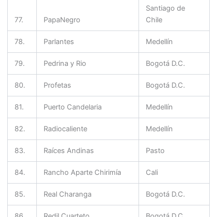
Santiago de
77.
PapaNegro
Chile
78.
Parlantes
Medellín
79.
Pedrina y Rio
Bogotá D.C.
80.
Profetas
Bogotá D.C.
81.
Puerto Candelaria
Medellín
82.
Radiocaliente
Medellín
83.
Raíces Andinas
Pasto
84.
Rancho Aparte Chirimía
Cali
85.
Real Charanga
Bogotá D.C.
86.
Redil Cuarteto
Bogotá D.C.