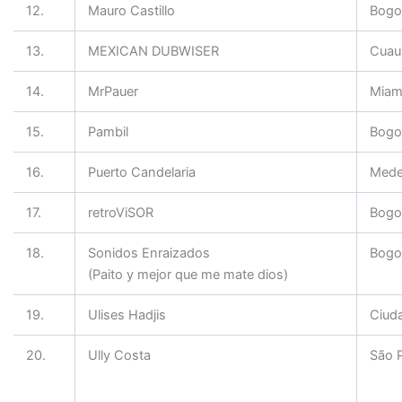
12.
Mauro Castillo
Bogo
13.
MEXICAN DUBWISER
Cuau
14.
MrPauer
Miam
15.
Pambil
Bogo
16.
Puerto Candelaria
Medel
17.
retroViSOR
Bogo
18.
Sonidos Enraizados
Bogo
(Paito y mejor que me mate dios)
19.
Ulises Hadjis
Ciud
20.
Ully Costa
São 