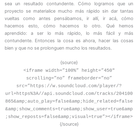
sea un resultado contundente. Cómo logramos que un
proyecto se materialice mucho más rápido sin dar tantas
vueltas como antes pensábamos, ir allí, ir acá, cómo
hacemos esto, cómo hacemos lo otro. Qué hemos
aprendido: a ser lo más rápido, lo más fácil y más
contundente. Entonces la cosa es ahora, hacer las cosas
bien y que no se prolonguen mucho los resultados.
{source}
<
iframe width=”100%” height=”450″
scrolling=”no” frameborder=”no”
src=”https://w.soundcloud.com/player/?
url=https%3A//api.soundcloud.com/tracks/204100
865&amp;auto_play=false&amp;hide_related=false
&amp;show_comments=true&amp;show_user=true&amp
;show_reposts=false&amp;visual=true”
>
<
/iframe
>
{/source}