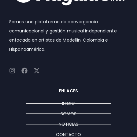
Somos una plataforma de convergencia
comunicacional y gestión musical independiente
enfocada en artistas de Medellín, Colombia e
Hispanoamérica.
I
F
X
n
a
-
s
c
t
t
e
w
ENLACES
a
b
i
g
o
t
INICIO
r
o
t
a
k
e
SOMOS
m
r
NOTICIAS
CONTACTO