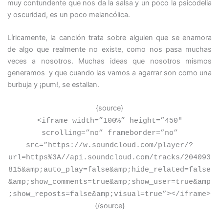
muy contundente que nos da la salsa y un poco la psicodelia
y oscuridad, es un poco melancólica.
Líricamente, la canción trata sobre alguien que se enamora
de algo que realmente no existe, como nos pasa muchas
veces a nosotros. Muchas ideas que nosotros mismos
generamos y que cuando las vamos a agarrar son como una
burbuja y ¡pum!, se estallan.
{source}
<
iframe width=”100%” height=”450″
scrolling=”no” frameborder=”no”
src=”https://w.soundcloud.com/player/?
url=https%3A//api.soundcloud.com/tracks/204093
815&amp;auto_play=false&amp;hide_related=false
&amp;show_comments=true&amp;show_user=true&amp
;show_reposts=false&amp;visual=true”
>
<
/iframe
>
{/source}