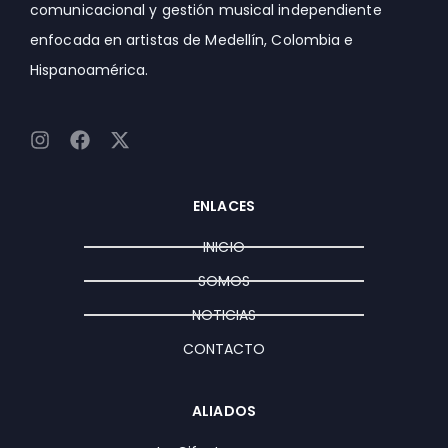
comunicacional y gestión musical independiente
enfocada en artistas de Medellín, Colombia e
Hispanoamérica.
I
F
X
n
a
-
s
c
t
t
e
w
ENLACES
a
b
i
g
o
t
INICIO
r
o
t
a
k
e
SOMOS
m
r
NOTICIAS
CONTACTO
ALIADOS