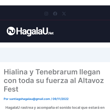
I
F
X
n
a
-
s
c
t
t
e
w
a
b
i
g
o
t
r
o
t
a
k
e
m
r
Hialina y Tenebrarum llegan
con toda su fuerza al Altavoz
Fest
Por
santiagohagalau@gmail.com
/
09/11/2022
HagalaU rastrea y acompaña el sonido local que estará en