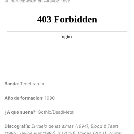
su participación en Altavoz Fest:
Banda:
Tenebrarum
Año de formacion
: 1990
¿A qué suena?:
Gothic/DeadMetal
Discografía:
El vuelo de las almas (1994), Blood & Tears
(1995), Divine war (1997), X (2000), Voices (2001), Winter