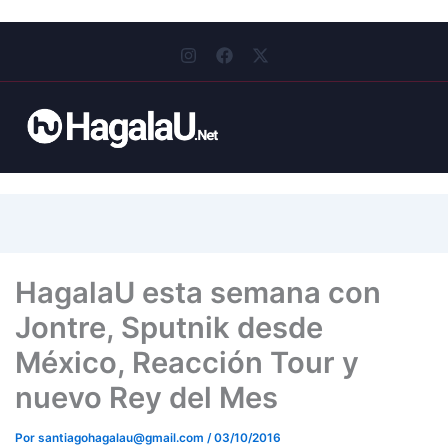
I
F
X
n
a
-
s
c
t
t
e
w
a
b
i
g
o
t
r
o
t
a
k
e
m
r
HagalaU esta semana con
Jontre, Sputnik desde
México, Reacción Tour y
nuevo Rey del Mes
Por
santiagohagalau@gmail.com
/
03/10/2016