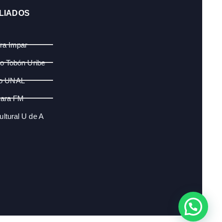
LIADOS
fra Impar
lo Tobón Uribe
o UNAL
ara FM
ltural U de A