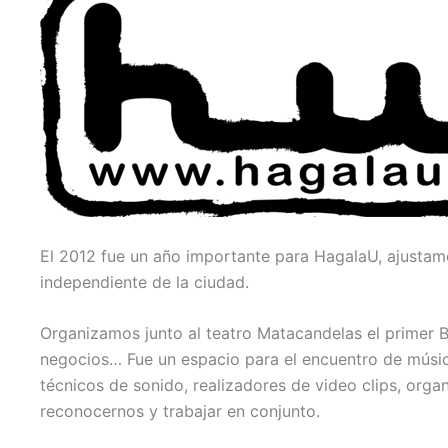
El 2012 fue un año importante para HagalaU, ajustamo
independiente de la ciudad.
Organizamos junto al teatro Matacandelas el primer B
negocios… Fue un espacio para el encuentro de músico
técnicos de sonido, realizadores de video clips, org
reconocernos y trabajar en conjunto.