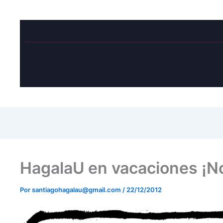
HagalaU en vacaciones ¡No
Por
santiagohagalau@gmail.com
/
22/12/2012