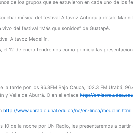
nos de los grupos que se estuvieron en cada uno de los fes
cuchar música del festival Altavoz Antioquia desde Marinil
 vivo del festival “Más que sonidos” de Guatapé.
tival Altavoz Medellín.
, el 12 de enero tendremos como primicia las presentacion
 de la tarde por los 96.3FM Bajo Cauca, 102.3 FM Urabá, 
n y Valle de Aburrá. O en el enlace
http://emisora.udea.ed
en
http://www.unradio.unal.edu.co/nc/en-linea/medellin.html
s 10 de la noche por UN Radio, les presentaremos a partir