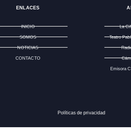
ENLACES
A
INICIO
La Ci
SOMOS
Teatro Pab
NOTICIAS
Radi
CONTACTO
Cám
Emisora Cu
Políticas de privacidad