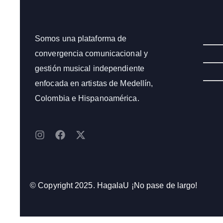
Somos una plataforma de
convergencia comunicacional y
gestión musical independiente
enfocada en artistas de Medellín,
Colombia e Hispanoamérica.
I
F
X
n
a
-
s
c
t
t
e
w
a
b
i
g
o
t
© Copyright 2025. HagalaU ¡No pase de largo!
r
o
t
a
k
e
m
r