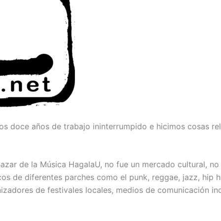
s doce años de trabajo ininterrumpido e hicimos cosas rel
azar de la Música HagalaU, no fue un mercado cultural, no 
s de diferentes parches como el punk, reggae, jazz, hip ho
anizadores de festivales locales, medios de comunicación i