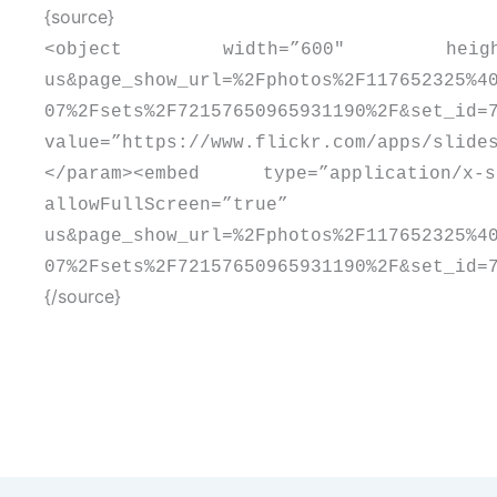
{source}
<
object width=”600″ height=
us&page_show_url=%2Fphotos%2F117652325%4
07%2Fsets%2F72157650965931190%2F&set_id=
value=”https://www.flickr.com/apps/slide
<
/param
>
<
embed type=”application/x-sho
allowFullScreen=”
us&page_show_url=%2Fphotos%2F117652325%4
07%2Fsets%2F72157650965931190%2F&set_id=
{/source}