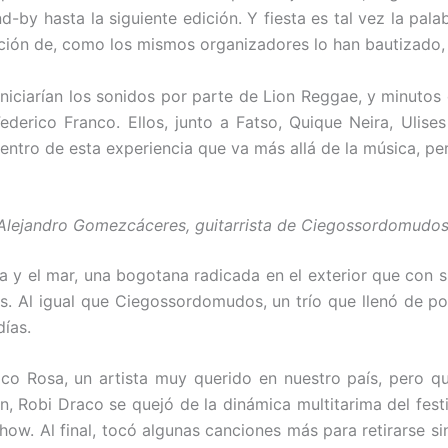
nd-by hasta la siguiente edición. Y fiesta es tal vez la pa
dición de, como los mismos organizadores lo han bautizado
niciarían los sonidos por parte de Lion Reggae, y minutos
ederico Franco. Ellos, junto a Fatso, Quique Neira, Ulises
ntro de esta experiencia que va más allá de la música, pero
Alejandro Gomezcáceres, guitarrista de Ciegossordomudos
a y el mar, una bogotana radicada en el exterior que con 
s. Al igual que Ciegossordomudos, un trío que llenó de po
ías.
o Rosa, un artista muy querido en nuestro país, pero q
ón, Robi Draco se quejó de la dinámica multitarima del fest
how. Al final, tocó algunas canciones más para retirarse 