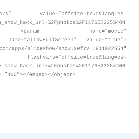
s” value=”offsite=true&lang=es-
e_show_back_url=%2Fphotos%2F117652325%40N
<
param name=”movie”
m name=”allowFullScreen” value=”true”
>
/apps/slideshow/show.swf?v=1811922554″
site=true&lang=es-
e_show_back_url=%2Fphotos%2F117652325%40N
t=”450″
>
<
/embed
>
<
/object
>