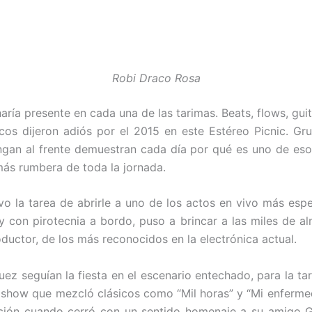
Robi Draco Rosa
se haría presente en cada una de las tarimas. Beats, flows, gu
cos dijeron adiós por el 2015 en este Estéreo Picnic. 
engan al frente demuestran cada día por qué es uno de e
más rumbera de toda la jornada.
o la tarea de abrirle a uno de los actos en vivo más esper
 y con pirotecnia a bordo, puso a brincar a las miles de a
ductor, de los más reconocidos en la electrónica actual.
 seguían la fiesta en el escenario entechado, para la tari
 show que mezcló clásicos como “Mil horas” y “Mi enferme
ción cuando cerró con un sentido homenaje a su amigo Gu