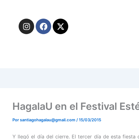
I
F
X
n
a
-
s
c
t
t
e
w
a
b
i
g
o
t
r
o
t
a
k
e
m
r
HagalaU en el Festival Est
Por
santiagohagalau@gmail.com
/
15/03/2015
Y llegó el día del cierre. El tercer día de esta fiest