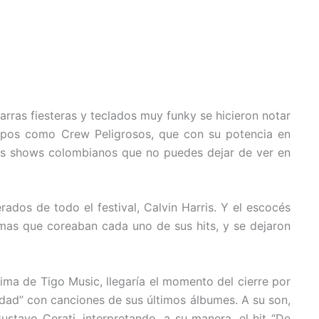
itarras fiesteras y teclados muy funky se hicieron notar
Grupos como Crew Peligrosos, que con su potencia en
sos shows colombianos que no puedes dejar de ver en
ados de todo el festival, Calvin Harris. Y el escocés
lmas que coreaban cada uno de sus hits, y se dejaron
ma de Tigo Music, llegaría el momento del cierre por
dad” con canciones de sus últimos álbumes. A su son,
stavo Cerati, interpretando, a su manera, el hit “De