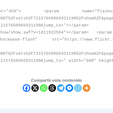
”450″
>
<
param name=”flashvar
0N07%2Fsets%2F72157650965931190%2Fshow%2F&pag
72157650965931190&jump_to=”
>
<
/param
>
show/show.swf?v=1811922554″
>
<
/param
>
<
para
ckwave-flash” src=”https://www.flickr.com
true” flashvars=”off
0N07%2Fsets%2F72157650965931190%2Fshow%2F&pag
72157650965931190&jump_to=” width=”600″ heigh
Compartir este contenido