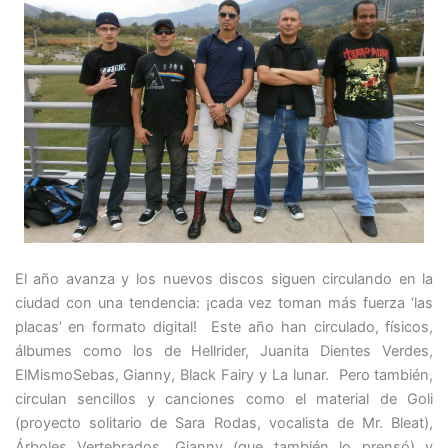
El año avanza y los nuevos discos siguen circulando en la
ciudad con una tendencia: ¡cada vez toman más fuerza ‘las
placas’ en formato digital! Este año han circulado, físicos,
álbumes como los de Hellrider, Juanita Dientes Verdes,
ElMismoSebas, Gianny, Black Fairy y La lunar. Pero también,
circulan sencillos y canciones como el material de Goli
(proyecto solitario de Sara Rodas, vocalista de Mr. Bleat),
Árboles Vertebrados, Gianny (que también lo prensó) y