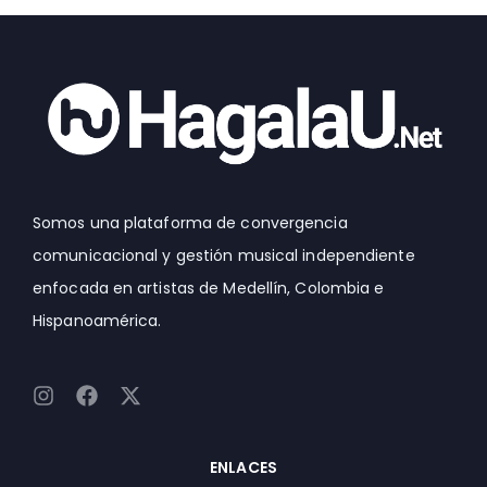
Somos una plataforma de convergencia
comunicacional y gestión musical independiente
enfocada en artistas de Medellín, Colombia e
Hispanoamérica.
I
F
X
n
a
-
s
c
t
t
e
w
ENLACES
a
b
i