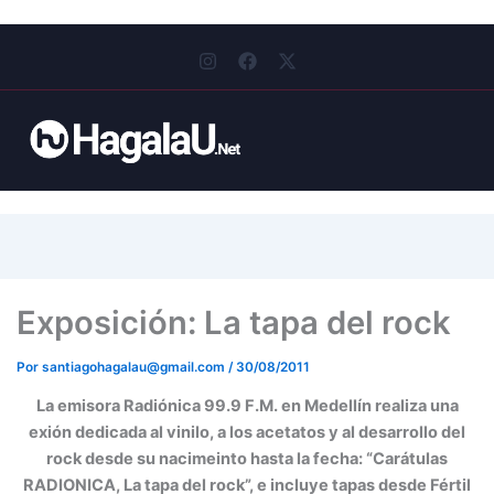
I
F
X
n
a
-
s
c
t
t
e
w
a
b
i
g
o
t
r
o
t
a
k
e
m
r
Exposición: La tapa del rock
Por
santiagohagalau@gmail.com
/
30/08/2011
La emisora Radiónica 99.9 F.M. en Medellín realiza una
exión dedicada al vinilo, a los acetatos y al desarrollo del
rock desde su nacimeinto hasta la fecha: “Carátulas
RADIONICA, La tapa del rock”, e incluye tapas desde Fértil