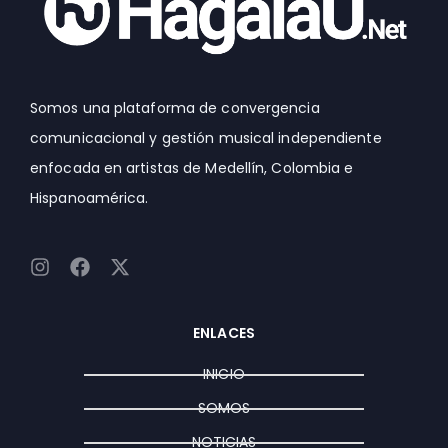
Somos una plataforma de convergencia
comunicacional y gestión musical independiente
enfocada en artistas de Medellín, Colombia e
Hispanoamérica.
I
F
X
n
a
-
s
c
t
t
e
w
ENLACES
a
b
i
g
o
t
INICIO
r
o
t
a
k
e
SOMOS
m
r
NOTICIAS