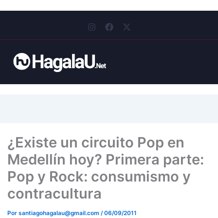
I
F
X
n
a
-
s
c
t
t
e
w
a
b
i
g
o
t
r
o
t
a
k
e
m
r
¿Existe un circuito Pop en
Medellín hoy? Primera parte:
Pop y Rock: consumismo y
contracultura
Por
santiagohagalau@gmail.com
/
06/09/2011