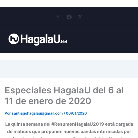
I
F
X
n
a
-
s
c
t
t
e
w
a
b
i
g
o
t
r
o
t
a
k
e
m
r
Especiales HagalaU del 6 al
11 de enero de 2020
Por
santiagohagalau@gmail.com
/
06/01/2020
La quinta semana del #ResumenHagalaU2019 está cargada
de matices que proponen nuevas bandas interesadas por