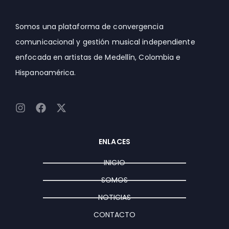
Somos una plataforma de convergencia
comunicacional y gestión musical independiente
enfocada en artistas de Medellín, Colombia e
Hispanoamérica.
I
F
X
n
a
-
s
c
t
t
e
w
ENLACES
a
b
i
g
o
t
INICIO
r
o
t
a
k
e
SOMOS
m
r
NOTICIAS
CONTACTO