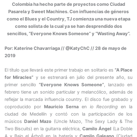
Colombia ha hecho parte de proyectos como Ciudad
Pasarela y Sweet Machines. Con influencias de géneros
como el Blues y el Country, TJ comienza una nueva etapa
como solista de la cual ya se han desprendido dos
sencillos, “Everyone Knows Someone” y “Wasting Away”.
Por: Katerine Chavarriaga // @KatyChC // 28 de mayo de
2019
El título que llevará este primer trabajo en solitario es
“A Place
for Miracles”
y se estrenará en julio del presente año, su
primer sencillo
“Everyone Knows Someone”
, lanzado en
febrero tiene un sonido particular y melancólico, además de
reflejar la marcada influencia country. El disco fue grabado y
coproducido por
Mauricio Serna
en
io Recording
en la
ciudad de Medellín y contó con la participación de los
músicos
Daniel Mazo
(Uncle Mazo, The Sexy Lady & The
Two Biscuits) en la guitarra eléctrica,
Camilo Ángel
(La Doble
A y Bajo el Árbol) en la batería y
Camilo Galeano
(Ciudad