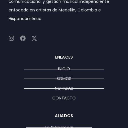
comunicacional y gestión musical independiente
enfocada en artistas de Medellín, Colombia e
Hispanoamérica.
I
F
X
n
a
-
s
c
t
t
e
w
ENLACES
a
b
i
g
o
t
INICIO
r
o
t
a
k
e
SOMOS
m
r
NOTICIAS
CONTACTO
ALIADOS
La Cifra Impar