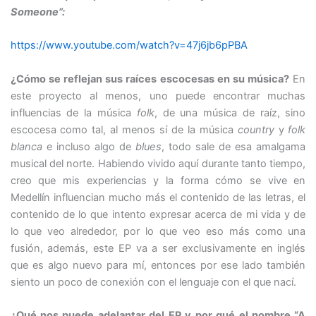
Someone”:
https://www.youtube.com/watch?v=47j6jb6pPBA
¿Cómo se reflejan sus raíces escocesas en su música?
En
este proyecto al menos, uno puede encontrar muchas
influencias de la música
folk
, de una música de raíz, sino
escocesa como tal, al menos sí de la música
country
y
folk
blanca
e incluso algo de
blues
, todo sale de esa amalgama
musical del norte. Habiendo vivido aquí durante tanto tiempo,
creo que mis experiencias y la forma cómo se vive en
Medellín influencian mucho más el contenido de las letras, el
contenido de lo que intento expresar acerca de mi vida y de
lo que veo alrededor, por lo que veo eso más como una
fusión, además, este EP va a ser exclusivamente en inglés
que es algo nuevo para mí, entonces por ese lado también
siento un poco de conexión con el lenguaje con el que nací.
¿Qué nos puede adelantar del EP y por qué el nombre “A