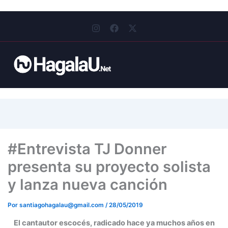
I
F
X
n
a
-
s
c
t
t
e
w
a
b
i
g
o
t
r
o
t
a
k
e
m
r
#Entrevista TJ Donner
presenta su proyecto solista
y lanza nueva canción
Por
santiagohagalau@gmail.com
/
28/05/2019
El cantautor escocés, radicado hace ya muchos años en