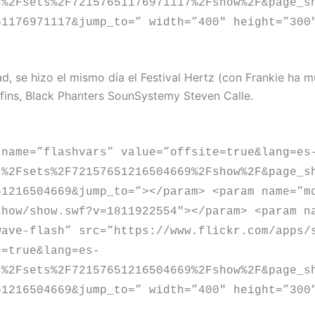
s%2Fsets%2F72157651176971117%2Fshow%2F&page_s
51176971117&jump_to=” width=”400″ height=”300
d, se hizo el mismo día el Festival Hertz (con Frankie ha m
ffins, Black Phanters SounSystemy Steven Calle.
 name=”flashvars” value=”offsite=true&lang=es
s%2Fsets%2F72157651216504669%2Fshow%2F&page_s
51216504669&jump_to=”></param> <param name=”m
show/show.swf?v=1811922554″></param> <param n
wave-flash” src=”https://www.flickr.com/apps/
e=true&lang=es-
s%2Fsets%2F72157651216504669%2Fshow%2F&page_s
51216504669&jump_to=” width=”400″ height=”300