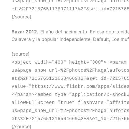
us&page_show_url=%2Fphotos%2Fhagalaufoto
ets%2F72157651176971117%2F&set_id=721576
{/source}
Bazar 2012.
El año del nacimiento. En esa oportunida
Calavera y la popular independiente, Default, Los mu
{source}
<object width=”400″ height=”300″> <param
us&page_show_url=%2Fphotos%2Fhagalaufoto
ets%2F72157651216504669%2F&set_id=721576
value=”https://www.flickr.com/apps/slide
</param><embed type=”application/x-shock
allowFullScreen=”true” flashvars=”offsit
us&page_show_url=%2Fphotos%2Fhagalaufoto
ets%2F72157651216504669%2F&set_id=721576
{/source}