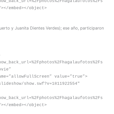
how_back_url=%2Fphotos%2Fhagalaufotos%2Fs
″></embed></object>
uerto y Juanita Dientes Verdes); ese año, participaron
-
how_back_url=%2Fphotos%2Fhagalaufotos%2Fs
ovie”
ame=”allowFullScreen” value=”true”>
slideshow/show.swf?v=1811922554″
how_back_url=%2Fphotos%2Fhagalaufotos%2Fs
″></embed></object>