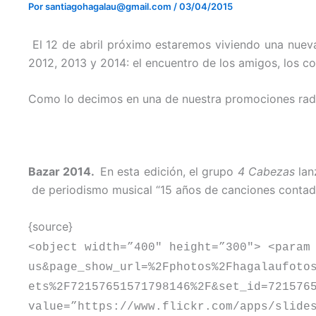
Por
santiagohagalau@gmail.com
/
03/04/2015
El 12 de abril próximo estaremos viviendo una nueva
2012, 2013 y 2014: el encuentro de los amigos, los co
Como lo decimos en una de nuestra promociones radi
Bazar 2014.
En esta edición, el grupo
4 Cabezas
lan
de periodismo musical “15 años de canciones contad
{source}
<object width=”400″ height=”300″> <param
us&page_show_url=%2Fphotos%2Fhagalaufoto
ets%2F72157651571798146%2F&set_id=721576
value=”https://www.flickr.com/apps/slide