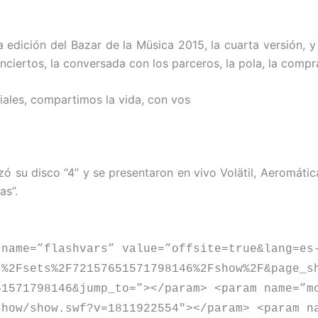
 edición del Bazar de la Müsica 2015, la cuarta versión,
nciertos, la conversada con los parceros, la pola, la compr
ales, compartimos la vida, con vos
zó su disco “4” y se presentaron en vivo Volätil, Aeromátic
as”.
 name=”flashvars” value=”offsite=true&lang=es
s%2Fsets%2F72157651571798146%2Fshow%2F&page_s
51571798146&jump_to=”></param> <param name=”m
show/show.swf?v=1811922554″></param> <param n