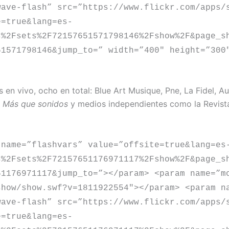
wave-flash” src=”https://www.flickr.com/apps/
e=true&lang=es-
s%2Fsets%2F72157651571798146%2Fshow%2F&page_s
51571798146&jump_to=” width=”400″ height=”300
 en vivo, ocho en total: Blue Art Musique, Pne, La Fidel, A
o
Más que sonidos
y medios independientes como la Revis
 name=”flashvars” value=”offsite=true&lang=es
s%2Fsets%2F72157651176971117%2Fshow%2F&page_s
51176971117&jump_to=”></param> <param name=”m
show/show.swf?v=1811922554″></param> <param n
wave-flash” src=”https://www.flickr.com/apps/
e=true&lang=es-