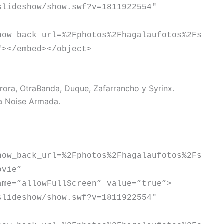
slideshow/show.swf?v=1811922554″
how_back_url=%2Fphotos%2Fhagalaufotos%2Fs
″></embed></object>
urora, OtraBanda, Duque, Zafarrancho y Syrinx.
ta Noise Armada.
-
how_back_url=%2Fphotos%2Fhagalaufotos%2Fs
ovie”
ame=”allowFullScreen” value=”true”>
slideshow/show.swf?v=1811922554″