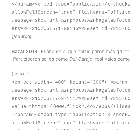
</param><embed type=”application/x-shock
allowFullScreen=”true” flashvars=”offsit
us&page_show_url=%2Fphotos%2Fhagalaufoto
ets%2F72157651571798146%2F&set_id=721576
{/source}
Bazar 2013.
El año en el que participaron más grupos
Participaron sellos como
Del Carajo
, festivales com
{source}
<object width=”400″ height=”300″> <param
us&page_show_url=%2Fphotos%2Fhagalaufoto
ets%2F72157651176971117%2F&set_id=721576
value=”https://www.flickr.com/apps/slide
</param><embed type=”application/x-shock
allowFullScreen=”true” flashvars=”offsit