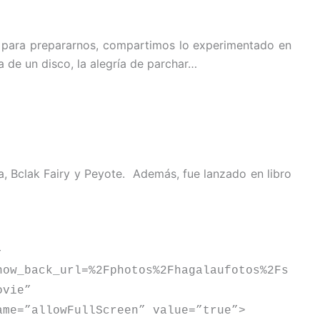
 y para prepararnos, compartimos lo experimentado en
a de un disco, la alegría de parchar…
a, Bclak Fairy y Peyote. Además, fue lanzado en libro
-
how_back_url=%2Fphotos%2Fhagalaufotos%2Fs
ovie”
ame=”allowFullScreen” value=”true”>