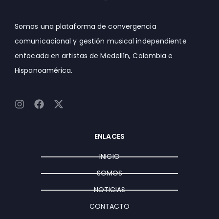
Somos una plataforma de convergencia
comunicacional y gestión musical independiente
enfocada en artistas de Medellín, Colombia e
Hispanoamérica.
I
F
X
n
a
-
s
c
t
t
e
w
ENLACES
a
b
i
g
o
t
INICIO
r
o
t
a
k
e
SOMOS
m
r
NOTICIAS
CONTACTO