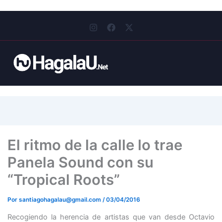
I
F
X
n
a
-
s
c
t
t
e
w
a
b
i
g
o
t
r
o
t
a
k
e
m
r
El ritmo de la calle lo trae
Panela Sound con su
“Tropical Roots”
Por
santiagohagalau@gmail.com
/
03/04/2016
Recogiendo la herencia de artistas que van desde Octavio