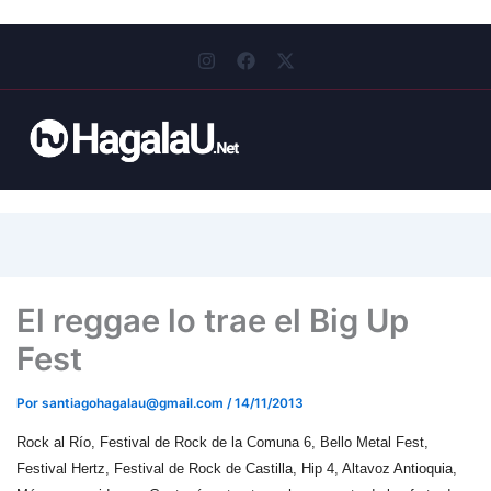
I
F
X
n
a
-
s
c
t
t
e
w
a
b
i
g
o
t
r
o
t
a
k
e
m
r
El reggae lo trae el Big Up
Fest
Por
santiagohagalau@gmail.com
/
14/11/2013
Rock al Río, Festival de Rock de la Comuna 6, Bello Metal Fest,
Festival Hertz, Festival de Rock de Castilla, Hip 4, Altavoz Antioquia,