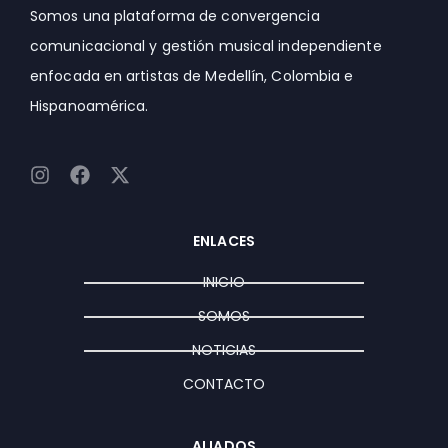
Somos una plataforma de convergencia
comunicacional y gestión musical independiente
enfocada en artistas de Medellín, Colombia e
Hispanoamérica.
I
F
X
n
a
-
s
c
t
t
e
w
ENLACES
a
b
i
g
o
t
INICIO
r
o
t
a
k
e
SOMOS
m
r
NOTICIAS
CONTACTO
ALIADOS