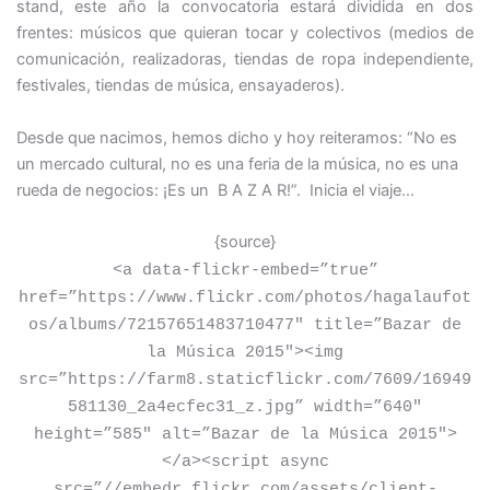
stand, este año la convocatoria estará dividida en dos
frentes: músicos que quieran tocar y colectivos (medios de
comunicación, realizadoras, tiendas de ropa independiente,
festivales, tiendas de música, ensayaderos).
Desde que nacimos, hemos dicho y hoy reiteramos: “No es
un mercado cultural, no es una feria de la música, no es una
rueda de negocios: ¡Es un B A Z A R!”. Inicia el viaje…
{source}
<
a data-flickr-embed=”true”
href=”https://www.flickr.com/photos/hagalaufot
os/albums/72157651483710477″ title=”Bazar de
la Música 2015″
>
<
img
src=”https://farm8.staticflickr.com/7609/16949
581130_2a4ecfec31_z.jpg” width=”640″
height=”585″ alt=”Bazar de la Música 2015″
>
<
/a
>
<
script async
src=”//embedr.flickr.com/assets/client-