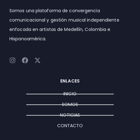
Somos una plataforma de convergencia
comunicacional y gestión musical independiente
enfocada en artistas de Medellín, Colombia e
Hispanoamérica.
I
F
X
n
a
-
s
c
t
t
e
w
ENLACES
a
b
i
g
o
t
INICIO
r
o
t
a
k
e
SOMOS
m
r
NOTICIAS
CONTACTO