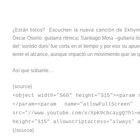
¿Están listos? Escuchen la nueva canción de Ekhym
Óscar Osorio -guitarra rítmica; Santiago Mora –guitarra 
del ‘sonido duro’ fue corta en el tiempo y por eso su apue
tener el alcance, aunque impactó un movimiento que se q
Así que súbanle…
{source}
<
object width=”560″ height=”315″
>
<
param 
<
/param
>
<
param name=”allowFullScreen” 
src=”//www.youtube.com/v/XpK9cbcaygQ?h
height=”315″ allowscriptaccess=”always” 
{/source}