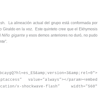
rash.
La alineación actual del grupo está conformada por
go Giraldo en la voz. Este quinteto cree que el Ekhymosis
Niño gigante
l
y esos demos anteriores no duró, no pudo
nte”.
bcaygQ?hl=es_ES&amp;version=3&amp;rel=0″
>
iptaccess” value=”always”
>
<
/param
>
<
embed
lication/x-shockwave-flash” width=”560″