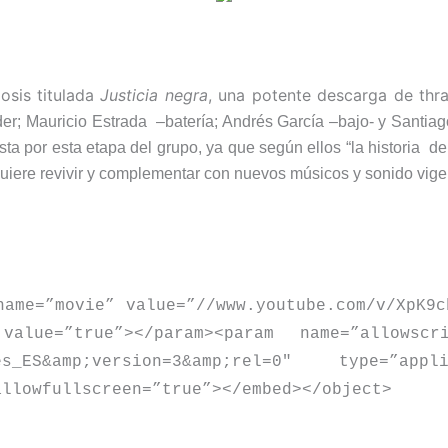
osis titulada
Justicia negra
, una potente descarga de th
líder; Mauricio Estrada –batería; Andrés García –bajo- y Santia
sta por esta etapa del grupo, ya que según ellos “la historia de
uiere revivir y complementar con nuevos músicos y sonido vige
name=”movie” value=”//www.youtube.com/v/XpK9c
value=”true”
>
<
/param
>
<
param name=”allowscr
l=es_ES&amp;version=3&amp;rel=0″ type=”app
allowfullscreen=”true”
>
<
/embed
>
<
/object
>