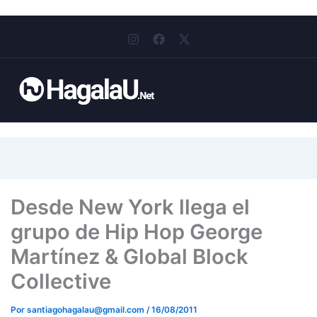
I
F
X
n
a
-
s
c
t
t
e
w
a
b
i
g
o
t
r
o
t
a
k
e
m
r
Desde New York llega el
grupo de Hip Hop George
Martínez & Global Block
Collective
Por
santiagohagalau@gmail.com
/
16/08/2011