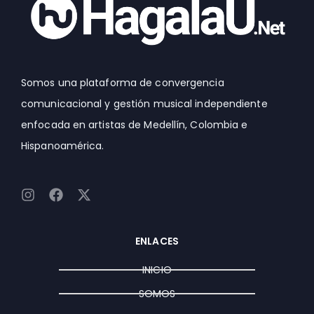
Somos una plataforma de convergencia
comunicacional y gestión musical independiente
enfocada en artistas de Medellín, Colombia e
Hispanoamérica.
I
F
X
n
a
-
s
c
t
t
e
w
ENLACES
a
b
i
g
o
t
INICIO
r
o
t
a
k
e
SOMOS
m
r