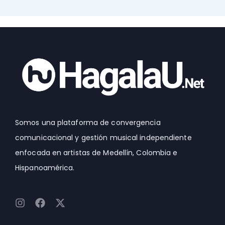
Somos una plataforma de convergencia
comunicacional y gestión musical independiente
enfocada en artistas de Medellín, Colombia e
Hispanoamérica.
I
F
X
n
a
-
s
c
t