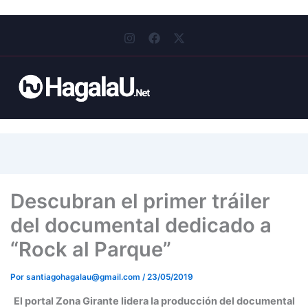
I
F
X
n
a
-
s
c
t
t
e
w
a
b
i
g
o
t
r
o
t
a
k
e
m
r
Descubran el primer tráiler
del documental dedicado a
“Rock al Parque”
Por
santiagohagalau@gmail.com
/
23/05/2019
El portal Zona Girante lidera la producción del documental