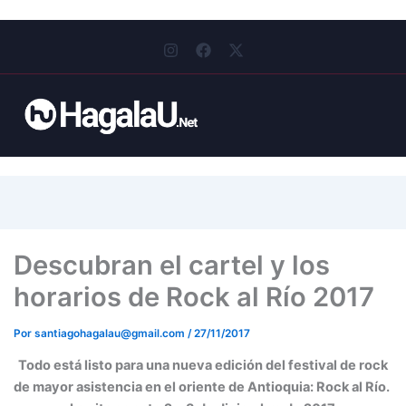
I
F
X
n
a
-
s
c
t
t
e
w
a
b
i
g
o
t
r
o
t
a
k
e
m
r
Descubran el cartel y los
horarios de Rock al Río 2017
Por
santiagohagalau@gmail.com
/
27/11/2017
Todo está listo para una nueva edición del festival de rock
de mayor asistencia en el oriente de Antioquia: Rock al Río.