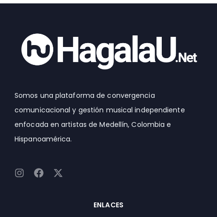
Somos una plataforma de convergencia
comunicacional y gestión musical independiente
enfocada en artistas de Medellín, Colombia e
Hispanoamérica.
I
F
X
n
a
-
s
c
t
t
e
w
ENLACES
a
b
i