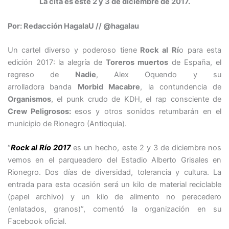
La cita es este 2 y 3 de diciembre de 2017.
Por: Redacción HagalaU // @hagalau
Un cartel diverso y poderoso tiene
Rock al Rí
o para esta
edición 2017:
la alegría de
Toreros muertos
de España, el
regreso de
Nadie
, Alex Oquendo y su
arrolladora
banda
Morbid Macabre
, la contundencia de
Organismos
, el punk crudo de KDH, el rap consciente de
Crew Peligrosos:
esos y otros sonidos retumbarán en el
municipio de Rionegro (Antioquia).
“
Rock al Río 2017
es un hecho, este 2 y 3 de diciembre nos
vemos en el parqueadero del Estadio Alberto Grisales en
Rionegro. Dos días de diversidad, tolerancia y cultura. La
entrada para esta ocasión será un kilo de material reciclable
(papel archivo) y un kilo de alimento no perecedero
(enlatados, granos)”, comentó la organización en su
Facebook oficial.