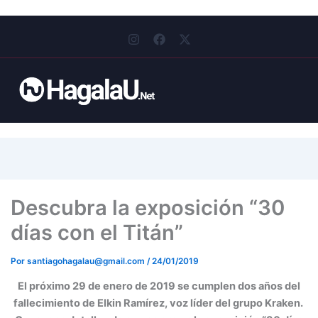
I
F
X
n
a
-
s
c
t
t
e
w
a
b
i
g
o
t
r
o
t
a
k
e
m
r
Descubra la exposición “30
días con el Titán”
Por
santiagohagalau@gmail.com
/
24/01/2019
El próximo 29 de enero de 2019 se cumplen dos años del
fallecimiento de Elkin Ramírez, voz líder del grupo Kraken.