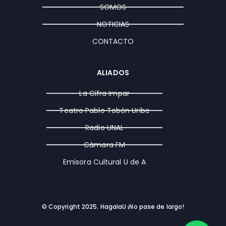
a
k
e
SOMOS
m
r
NOTICIAS
CONTACTO
ALIADOS
La Cifra Impar
Teatro Pablo Tobón Uribe
Radio UNAL
Cámara FM
Emisora Cultural U de A
© Copyright 2025. HagalaU ¡No pase de largo!