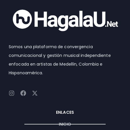
Somos una plataforma de convergencia
comunicacional y gestión musical independiente
enfocada en artistas de Medellín, Colombia e
Hispanoamérica.
I
F
X
n
a
-
s
c
t
t
e
w
ENLACES
a
b
i
g
o
t
INICIO
r
o
t