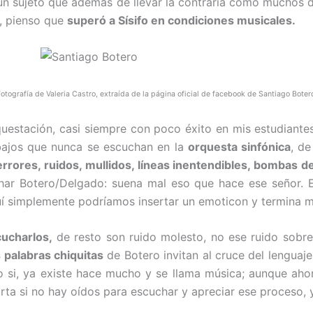
 un sujeto que además de llevar la contraria como muchos de
, pienso que
superó a Sísifo en condiciones musicales.
otografía de Valeria Castro, extraída de la página oficial de facebook de Santiago Boter
questación, casi siempre con poco éxito en mis estudiant
bajos que nunca se escuchan en la
orquesta sinfónica
, de
rrores, ruidos, mullidos, líneas inentendibles, bombas d
har Botero/Delgado: suena mal eso que hace ese señor. E
uí simplemente podríamos insertar un emoticon y termina m
cucharlos,
de resto son ruido molesto, no ese ruido sob
 palabras chiquitas
de Botero invitan al cruce del lenguaj
 o si, ya existe hace mucho y se llama música; aunque ah
orta si no hay oídos para escuchar y apreciar ese proceso, 