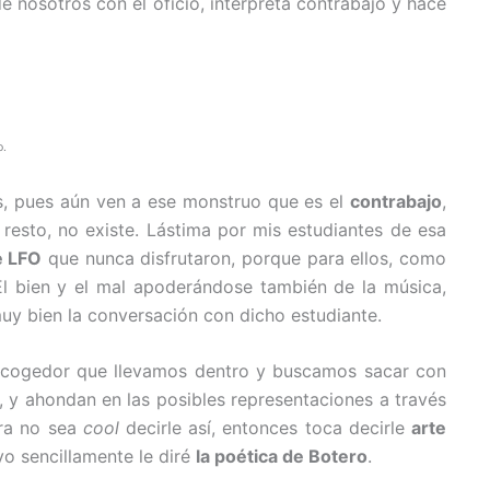
 nosotros con el oficio, interpreta contrabajo y hace
o.
es, pues aún ven a ese monstruo que es el
contrabajo
,
 resto, no existe. Lástima por mis estudiantes de esa
e LFO
que nunca disfrutaron, porque para ellos, como
l bien y el mal apoderándose también de la música,
uy bien la conversación con dicho estudiante.
recogedor que llevamos dentro y buscamos sacar con
e, y ahondan en las posibles representaciones a través
ora no sea
cool
decirle así, entonces toca decirle
arte
yo sencillamente le diré
la poética de Botero
.