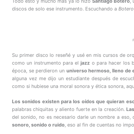
Todo esto y mucho más ya lo hizo
Santiago Botero
,
discos de solo ese instrumento. Escuchando a
Botero
F
Su primer disco lo reseñé y usé en mis cursos de or
como un instrumento para el
jazz
o para hacer los 
época, se perdieron un
universo hermoso, lleno de e
alguna vez me dijo un estudiante después de escuc
como si hubiese una moral sonora y ética sonora, aq
Los sonidos existen para los oídos que quieran es
palabras chiquitas y aliento fuerte en la creación.
Las
del sonido, no es necesario darle un nombre a eso,
sonoro, sonido o ruido
, eso al fin de cuentas no imp