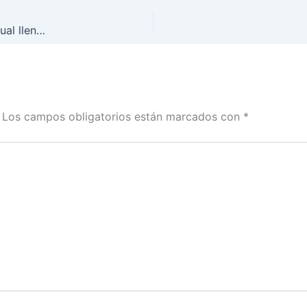
Tarmac cumple 15 años y los celebra con un concierto virtual lleno de invitad@s
Los campos obligatorios están marcados con
*