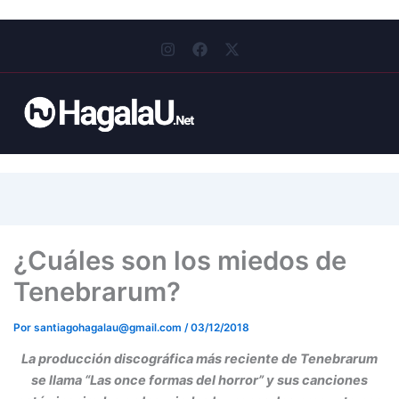
I
F
X
n
a
-
s
c
t
t
e
w
a
b
i
g
o
t
r
o
t
a
k
e
m
r
¿Cuáles son los miedos de
Tenebrarum?
Por
santiagohagalau@gmail.com
/
03/12/2018
La producción discográfica más reciente de Tenebrarum
se llama “Las once formas del horror” y sus canciones