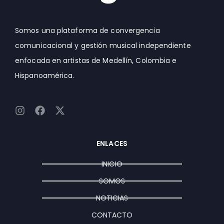
Somos una plataforma de convergencia
comunicacional y gestión musical independiente
enfocada en artistas de Medellín, Colombia e
Hispanoamérica.
I
F
X
n
a
-
s
c
t
t
e
w
ENLACES
a
b
i
g
o
t
INICIO
r
o
t
a
k
e
SOMOS
m
r
NOTICIAS
CONTACTO