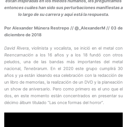
están inspiradas en los miedos humanos, les preguntamos
entonces cuáles han sido sus perturbaciones manifiestas a
lo largo de su carrera y aquí está la respuesta.
Por Alexander Múnera Restrepo // @_AlexanderM // 03 de
diciembre de 2018
David Rivera
, violinista y vocalista, se inició en el metal con
Reencarnación
a los 16 años y a los 18 fundó con otros
peludos, una de las bandas más importantes del metal
nacional,
Tenebrarum
. En el 2020 este grupo cumplirá 30
años y ya están ideando esa celebración con la redacción de
un libro de memorias, la realización de un DVD y la planeación
un show de aniversario. Pero como primero es el uno que el
dos, en este momento están concentrados en presentar su
décimo álbum titulado “Las once formas del horror”.