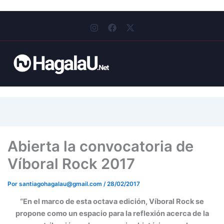
I
F
X
n
a
-
s
c
t
t
e
w
a
b
i
g
o
t
r
o
t
a
k
e
m
r
Abierta la convocatoria de
Víboral Rock 2017
Por
santiagohagalau@gmail.com
/
28/02/2017
“
En el marco de esta octava edición, Víboral Rock se
propone como un espacio para la reflexión acerca de la