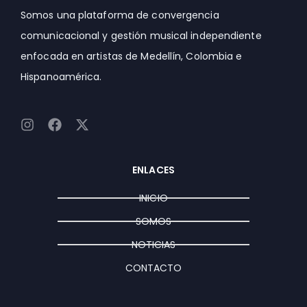
Somos una plataforma de convergencia
comunicacional y gestión musical independiente
enfocada en artistas de Medellín, Colombia e
Hispanoamérica.
I
F
X
n
a
-
s
c
t
t
e
w
ENLACES
a
b
i
g
o
t
INICIO
r
o
t
a
k
e
SOMOS
m
r
NOTICIAS
CONTACTO