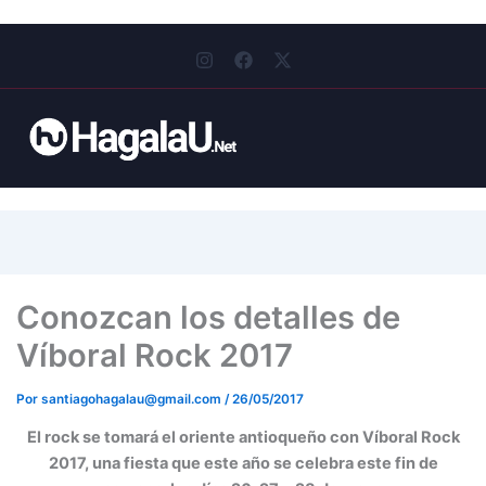
I
F
X
n
a
-
s
c
t
t
e
w
a
b
i
g
o
t
r
o
t
a
k
e
m
r
Conozcan los detalles de
Víboral Rock 2017
Por
santiagohagalau@gmail.com
/
26/05/2017
El rock se tomará el oriente antioqueño con Víboral Rock
2017, una fiesta que este año se celebra este fin de