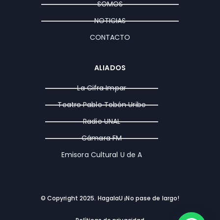
a
k
e
SOMOS
m
r
NOTICIAS
CONTACTO
ALIADOS
La Cifra Impar
Teatro Pablo Tobón Uribe
Radio UNAL
Cámara FM
Emisora Cultural U de A
© Copyright 2025. HagalaU ¡No pase de largo!