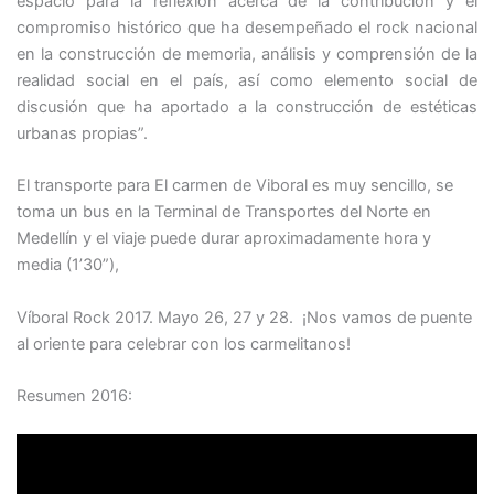
espacio para la reflexión acerca de la contribución y el
compromiso histórico que ha desempeñado el rock nacional
en la construcción de memoria, análisis y comprensión de la
realidad social en el país, así como elemento social de
discusión que ha aportado a la construcción de estéticas
urbanas propias”.
El transporte para El carmen de Viboral es muy sencillo, se
toma un bus en la Terminal de Transportes del Norte en
Medellín y el viaje puede durar aproximadamente hora y
media (1’30”),
Víboral Rock 2017. Mayo 26, 27 y 28. ¡Nos vamos de puente
al oriente para celebrar con los carmelitanos!
Resumen 2016: