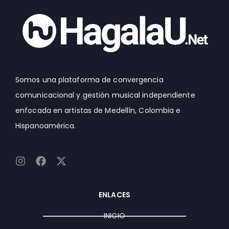
Somos una plataforma de convergencia
comunicacional y gestión musical independiente
enfocada en artistas de Medellín, Colombia e
Hispanoamérica.
I
F
X
n
a
-
s
c
t
t
e
w
ENLACES
a
b
i
g
o
t
INICIO
r
o
t