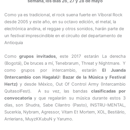
semana, los días 26, 27 y 28 de mayo
Como ya es tradicional, el rock suena fuerte en Víboral Rock
desde 2005 y este año, en su octavo edición, el metal, la
electrónica andina, el reggae y otros sonidos, harán parte de
un festival imprescindible en el circuito del departamento de
Antioquia
Como
grupos invitados,
este 2017 estarán La derecha
(Bogotá), De bruces a mí, Tenebrarum, Threat y Nightmare. Y
como grupos por intercambio, estarán
El Juanda
(Intercambio con HagalaU: Bazar de la Música y Festival
Hertz)
y desde México, Out Of Control Army (Intercambio
QuitasolFest). A su vez, las bandas
clasificadas por
convocatoria
y que regalarán su música durante estos 3
días, son Shudra, Sabe Cilantro (Pasto), INSTRU-MENTAL,
Sucerkia, Nybram, Agressor, Vitam Et Mortem, XOL, Bestiärio,
Arrierians, MuyzKKubuN y Yarumo.