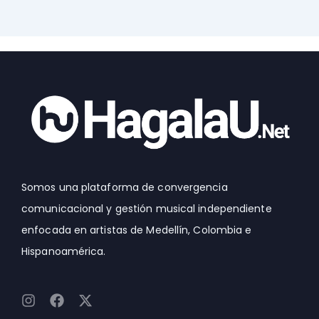
Somos una plataforma de convergencia
comunicacional y gestión musical independiente
enfocada en artistas de Medellín, Colombia e
Hispanoamérica.
I
F
X
n
a
-