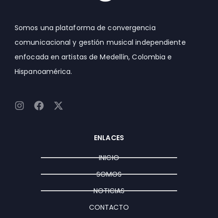
Somos una plataforma de convergencia
comunicacional y gestión musical independiente
enfocada en artistas de Medellín, Colombia e
Hispanoamérica.
I
F
X
n
a
-
s
c
t
t
e
w
ENLACES
a
b
i
g
o
t
INICIO
r
o
t
a
k
e
SOMOS
m
r
NOTICIAS
CONTACTO