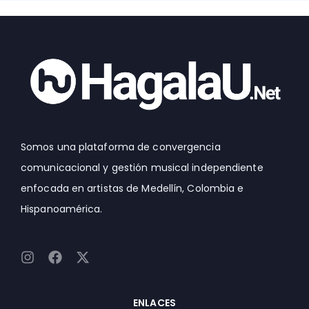
Somos una plataforma de convergencia
comunicacional y gestión musical independiente
enfocada en artistas de Medellín, Colombia e
Hispanoamérica.
I
F
X
n
a
-
s
c
t
t
e
w
ENLACES