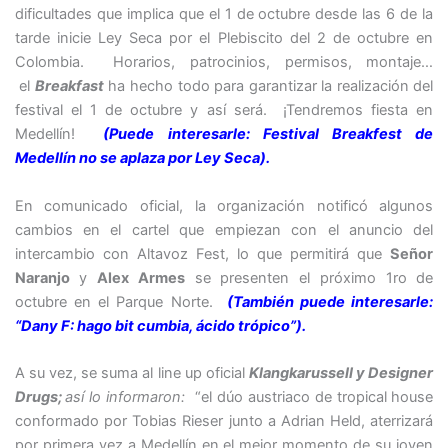
dificultades que implica que el 1 de octubre desde las 6 de la
tarde inicie Ley Seca por el Plebiscito del 2 de octubre en
Colombia. Horarios, patrocinios, permisos, montaje…
el
Breakfast
ha hecho todo para garantizar la realización del
festival el 1 de octubre y así será. ¡Tendremos fiesta en
Medellín!
(Puede interesarle: Festival Breakfest de
Medellín no se aplaza por Ley Seca).
En comunicado oficial, la organización notificó algunos
cambios en el cartel que empiezan con el anuncio del
intercambio con Altavoz Fest, lo que permitirá que
Señor
Naranjo
y
Alex Armes
se presenten el próximo 1ro de
octubre en el Parque Norte.
(También puede interesarle:
“Dany F: hago bit cumbia, ácido trópico”).
A su vez, se suma al line up oficial
Klangkarussell y Designer
Drugs;
así lo informaron:
“el dúo austriaco de tropical house
conformado por Tobias Rieser junto a Adrian Held, aterrizará
por primera vez a Medellín en el mejor momento de su joven