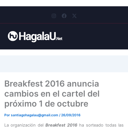
I
F
X
n
a
-
s
c
t
t
e
w
a
b
i
g
o
t
r
o
t
a
k
e
m
r
Breakfest 2016 anuncia
cambios en el cartel del
próximo 1 de octubre
Por
santiagohagalau@gmail.com
/
26/09/2016
La organización del
Breakfest 2016
ha sorteado todas las