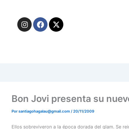
I
F
X
n
a
-
s
c
t
t
e
w
a
b
i
g
o
t
r
o
t
a
k
e
m
r
Bon Jovi presenta su nuev
Por
santiagohagalau@gmail.com
/
20/11/2009
Ellos sobreviveron a la época dorada del glam. Se r