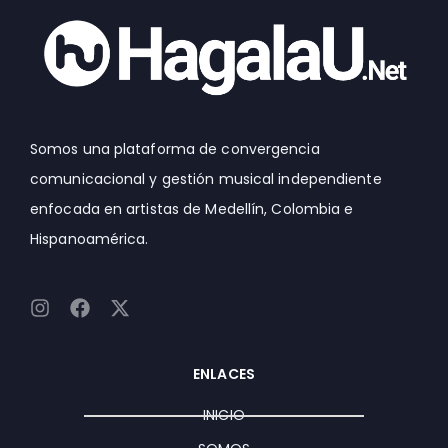
Somos una plataforma de convergencia
comunicacional y gestión musical independiente
enfocada en artistas de Medellín, Colombia e
Hispanoamérica.
I
F
X
n
a
-
s
c
t
t
e
w
ENLACES
a
b
i
g
o
t
INICIO
r
o
t
a
k
e