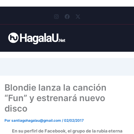
I
F
X
n
a
-
s
c
t
t
e
w
a
b
i
g
o
t
r
o
t
a
k
e
m
r
Blondie lanza la canción
“Fun” y estrenará nuevo
disco
Por
santiagohagalau@gmail.com
/
02/02/2017
En su perfirl de Facebook, el grupo de la rubia eterna