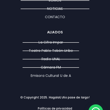
SOMOS
m
r
NOTICIAS
CONTACTO
ALIADOS
La Cifra Impar
Teatro Pablo Tobón Uribe
Radio UNAL
Cámara FM
Emisora Cultural U de A
© Copyright 2025. HagalaU ¡No pase de largo!
Políticas de privacidad