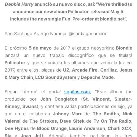
Debbie Harry
anunció su nuevo disco, así: “We’re thrilled to
announce our new album Pollinator, released May 5.
Includes the new single Fun. Pre-order at blondie.net”.
Por: Santiago Arango Naranjo. @santiagocancion
El próximo
5 de mayo
de 2017 el grupo neoyorkino
Blondie
lanzará un nuevo trabajo discográfico que se titulará
Pollinator
y que se unirá a los álbumes que verán la luz en
2017, entre ellos, placas de
U2
,
Arcade Fire
,
Gorillaz
,
Jesus
& Mary Chain
,
LCD SoundSystem
y
Depeche Mode
.
Segun informó el portal
sopitas.com
, “Este álbum fue
producido por
John Congleton
(
St. Vincent, Sleater-
Kinney, Swans
), y contiene varias participaciones de lujo, ya
que en el colaboran
Johnny Marr
de
The Smiths, Nick
Valensi
de
The Strokes, Dave Sitek
de
Tv On The Radio,
Dev Hynes
de
Blood Orange, Laurie Anderson, Charli XCX,
Sia
y
Joan Jett
. Además también participan los tres