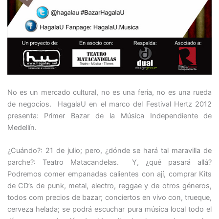
No es un mercado cultural, no es una feria, no es una rueda
de negocios. HagalaU en el marco del Festival Hertz 2012
presenta: Primer Bazar de la Música Independiente de
Medellín.
¿Cuándo?: 21 de julio; pero, ¿dónde se hará tal maravilla de
parche?: Teatro Matacandelas. Y, ¿qué pasará allá?
Podremos comer empanadas calientes con ají, comprar Kits
de CD’s de punk, metal, electro, reggae y de otros géneros,
todos com precios de bazar; conciertos en vivo con, trueque,
cerveza helada; se podrá escuchar pura música local todo el