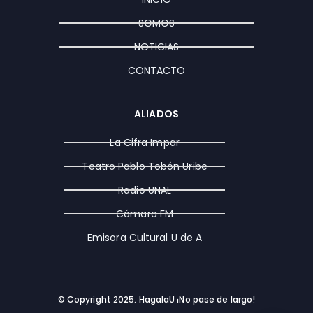
r
o
t
a
k
e
SOMOS
m
r
NOTICIAS
CONTACTO
ALIADOS
La Cifra Impar
Teatro Pablo Tobón Uribe
Radio UNAL
Cámara FM
Emisora Cultural U de A
© Copyright 2025. HagalaU ¡No pase de largo!