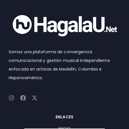
Somos una plataforma de convergencia
comunicacional y gestión musical independiente
enfocada en artistas de Medellín, Colombia e
Hispanoamérica.
I
F
X
n
a
-
s
c
t
t
e
w
ENLACES
a
b
i
g
o
t
INICIO