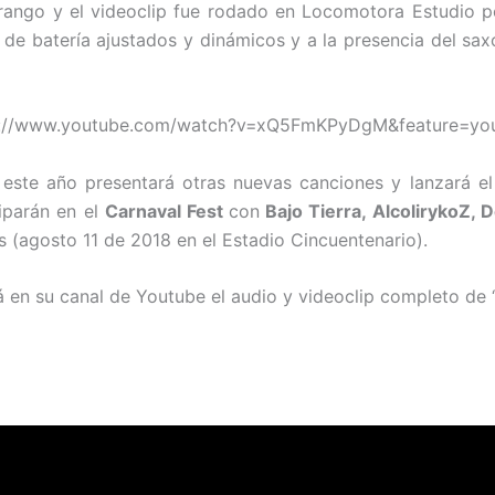
Arango y el videoclip fue rodado en Locomotora Estudio 
es de batería ajustados y dinámicos y a la presencia del s
s://www.youtube.com/watch?v=xQ5FmKPyDgM&feature=you
 este año presentará otras nuevas canciones y lanzará el
iparán en el
Carnaval Fest
con
Bajo Tierra, AlcolirykoZ, 
 (agosto 11 de 2018 en el Estadio Cincuentenario).
á en su canal de Youtube el audio y videoclip completo de “