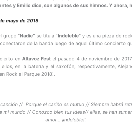
entes y Emilio dice, son algunos de sus himnos. Y ahora,
 de mayo de 2018
l grupo “
Nadie”
se titula “
Indeleble
” y es una pieza de roc
conectaron de la banda luego de aquel último concierto q
ncierto en
Altavoz Fest
el pasado 4 de noviembre de 2017, 
 ellos, en la batería y el saxofón, respectivamente, A
 en Rock al Parque 2018).
anción // Porque el cariño es mutuo // Siempre habrá retri
 mi mundo // Conozco bien tus ideas// ellas, se han sumerg
amor… ¡indeleble!”.