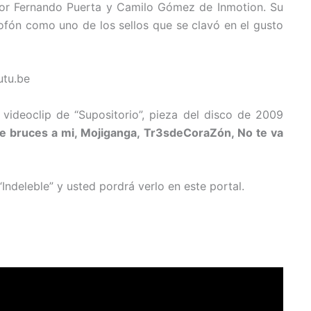
por Fernando Puerta y Camilo Gómez de Inmotion. Su
axofón como uno de los sellos que se clavó en el gusto
tu.be
 videoclip de “Supositorio”, pieza del disco de 2009
De bruces a mi, Mojiganga, Tr3sdeCoraZón, No te va
Indeleble” y usted pordrá verlo en este portal.