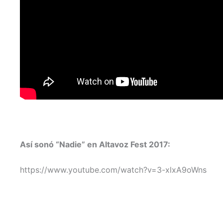
Así sonó “Nadie” en Altavoz Fest 2017:
https://www.youtube.com/watch?v=3-xlxA9oWns