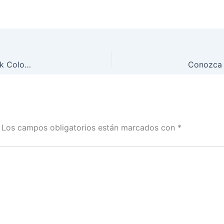
Ska-P, Café Tacvba y Los SuzioX juntos en el Cosquín Rock Colombia
Los campos obligatorios están marcados con
*