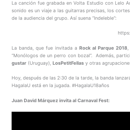
La canción fue grabada en Volta Estudio con Lelo 
sonido es un viaje a las guitarras precisas, los cort
de la audiencia del grupo. Así suena “Indeleble”:
http
La banda, que fue invitada a
Rock al Parque 2018
,
“Monólogos de un perro con bozal”. Además, partic
gustar
(Uruguay),
LosPetitFellas
y otras agrupaciones
Hoy, después de las 2:30 de la tarde, la banda lanzar
HagalaU está en la jugada. #HagalaU18años
Juan David Márquez invita al Carnaval Fest: