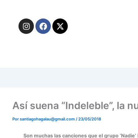
I
F
X
n
a
-
s
c
t
t
e
w
a
b
i
g
o
t
r
o
t
a
k
e
m
r
Así suena “Indeleble”, la 
Por
santiagohagalau@gmail.com
/
23/05/2018
Son muchas las canciones que el grupo ‘Nadie’ 