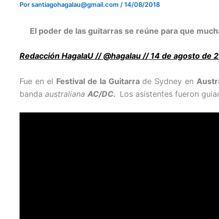
Por
santiagohagalau@gmail.com
/
14/08/2018
El poder de las guitarras se reúne para que muc
Redacción HagalaU // @hagalau // 14 de agosto de 
Fue en el
Festival de la Guitarra
de Sydney en
Austr
banda
australiana
AC/DC.
Los asistentes fueron gui