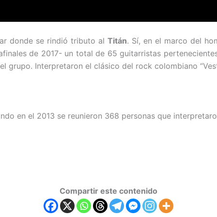
ar donde se rindió tributo al
Titán
. Sí, en el marco del h
-afinales de 2017- un total de 65 guitarristas pertenecie
el grupo. Interpretaron el clásico del rock colombiano “Ves
ndo en el 2013 se reunieron 368 personas que interpretar
Compartir este contenido