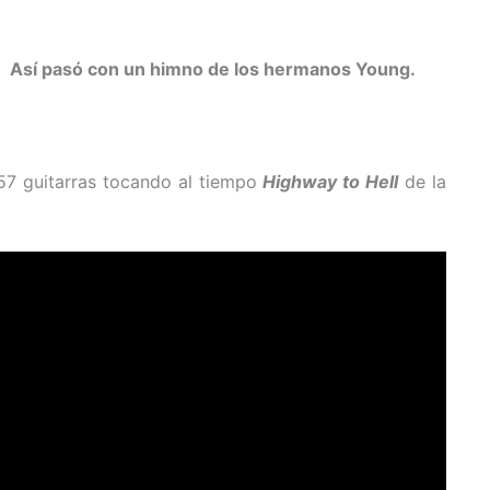
ca. Así pasó con un himno de los hermanos Young.
7 guitarras tocando al tiempo
Highway to Hell
de la