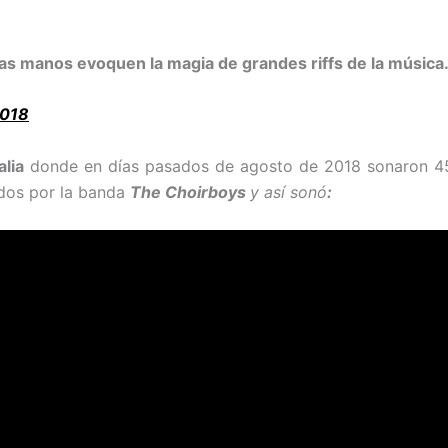
has manos evoquen la magia de grandes riffs de la músi
2018
alia
donde en días pasados de agosto de 2018 sonaron 45
ados por la banda
The Choirboys
y así sonó
: