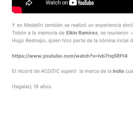
Y en Medellín también se realizó un experiencia simil
Tobón a la memoria de
Elkin Ramírez
, se reunieron 
Hugo Restrepo, quien hizo parte de la nómina incial d
https://www.youtube.com/watch?v=lvb7hq5RFt4
El récord de ACD/DC superó la marca de la
India
cua
HagalaU, 18 años.