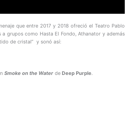
omenaje que entre 2017 y 2018 ofreció el Teatro Pablo
ntes a grupos como Hasta El Fondo, Athanator y además
tido de cristal” y sonó así:
on
Smoke on the Water
de
Deep Purple
.