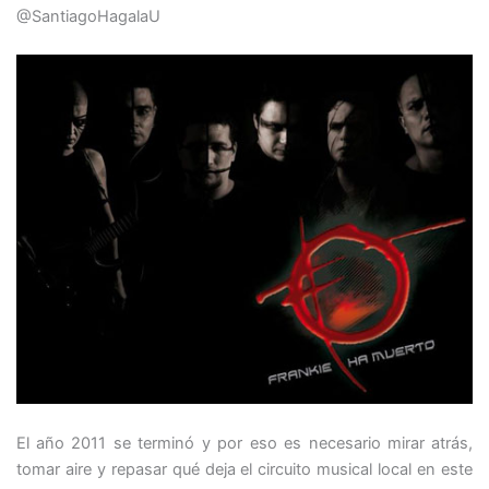
@SantiagoHagalaU
El año 2011 se terminó y por eso es necesario mirar atrás,
tomar aire y repasar qué deja el circuito musical local en este