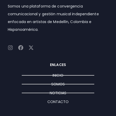
Somos una plataforma de convergencia
comunicacional y gestión musical independiente
enfocada en artistas de Medellín, Colombia e
Hispanoamérica.
I
F
X
n
a
-
s
c
t
t
e
w
ENLACES
a
b
i
g
o
t
INICIO
r
o
t
a
k
e
SOMOS
m
r
NOTICIAS
CONTACTO