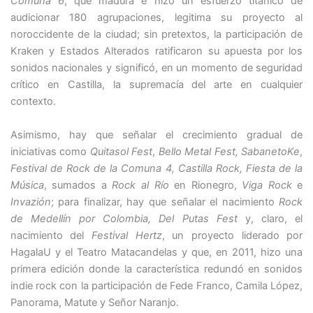
Comuna 6
, que madura e hizo un esfuerzo titánico de
audicionar 180 agrupaciones, legitima su proyecto al
noroccidente de la ciudad; sin pretextos, la participación de
Kraken y Estados Alterados ratificaron su apuesta por los
sonidos nacionales y significó, en un momento de seguridad
crítico en Castilla, la supremacía del arte en cualquier
contexto.
Asimismo, hay que señalar el crecimiento gradual de
iniciativas como
Quitasol Fest
,
Bello Metal Fest, SabanetoKe
,
Festival de Rock de la Comuna 4, Castilla Rock, Fiesta de la
Música
, sumados a
Rock al Río
en Rionegro,
Viga Rock
e
Invazión
; para finalizar, hay que señalar el nacimiento
Rock
de Medellín por Colombia, Del Putas Fest
y, claro, el
nacimiento del
Festival Hertz
, un proyecto liderado por
HagalaU y el Teatro Matacandelas y que, en 2011, hizo una
primera edición donde la característica redundó en sonidos
indie rock con la participación de Fede Franco, Camila López,
Panorama, Matute y Señor Naranjo.