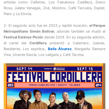
artistas como Caifanes, Los Fabulosos Cadillacs, Draco
Rosa, Julieta Venegas, Zoé, Molotov, Café Tacvuba, Duplat,
Piero y La Etnnia.
2- El segundo acto fue en 2023 y repitió locación,
el Parque
Metropolitano Simón Bolívar,
adonde también se mudó el
Festival Estéreo Picnic
desde 2024. En su segunda edición,
el cartel del
Cordillera
presentó a Calamaro, Juanes,
Residente, Los espíritus,
Bella Álvarez
, Margarita Siempre
Viva, Vicente García, Los caligaris y Café Tacvba.