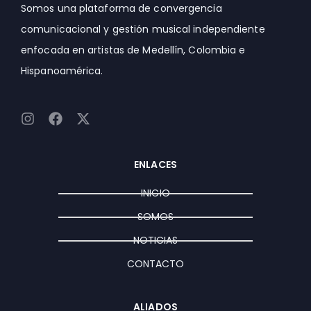
Somos una plataforma de convergencia
comunicacional y gestión musical independiente
enfocada en artistas de Medellín, Colombia e
Hispanoamérica.
I
F
X
n
a
-
s
c
t
t
e
w
ENLACES
a
b
i
g
o
t
INICIO
r
o
t
a
k
e
SOMOS
m
r
NOTICIAS
CONTACTO
ALIADOS