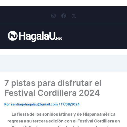
I
F
X
n
a
-
s
c
t
t
e
w
a
b
i
g
o
t
r
o
t
a
k
e
m
r
7 pistas para disfrutar el
Festival Cordillera 2024
Por
santiagohagalau@gmail.com
/
17/08/2024
La fiesta de los sonidos latinos y de Hispanoamérica
regresa a su tercera edición con el Festival Cordillera en