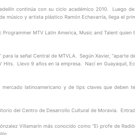
 Medellín continúa con su ciclo académico 2010. Luego de 
e músico y artista plástico Ramón Echavarría, llega el prim
c Programmer MTV Latin America, Music and Talent quien l
to’ para la señal Central de MTVLA. Según Xavier, “aparte d
Hits. Llevo 9 años en la empresa. Nací en Guayaquil, E
el mercado latinoamericano y de tips claves que deben t
itorio del Centro de Desarrollo Cultural de Moravia. Entrada
 Gónzalez Villamarín más conocido como “El profe de Radióni
lín.