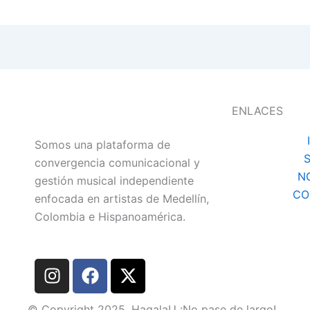
ENLACES
Somos una plataforma de
convergencia comunicacional y
N
gestión musical independiente
CO
enfocada en artistas de Medellín,
Colombia e Hispanoamérica.
I
F
X
n
a
-
s
c
t
© Copyright 2025. HagalaU ¡No pase de largo!