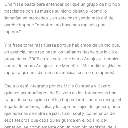
Una frase basta para entender por qué un grupo de hip hop
trasciende con su música su nicho objetivo –como lo
llamarían en mercadeo-, en este caso yendo más allá del
parche hopper: “nosotros no hacemos rap sólo para
raperos”.
Y la frase toma más fuerza porque hablamos de un trío que,
en esencia, hace rap hasta los tuétanos desde que inició el
proyecto en 2005 en las calles del barrio Aranjuez –también
conocido como Arapjuez- de Medellín. Mejor dicho: ¡Hacen
rap para quienes disfruten su música, sean o no raperos!
Ese trío está integrado por los Mc`s Gambeta y Kaztro,
quienes acompañados de Fa-zeta en los tornamesas han
fraguado una alquimia del hip hop colombiano que recoge el
legado de boleros, salsa y los aprendizajes del género, pero
que además se nutre de jazz, funk, soul y, como unos de
esos tesoros que cada quien guarda en el bolsillo del
pantalón, se complementa con un dominio magistral de la