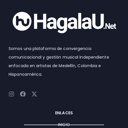
Somos una plataforma de convergencia
comunicacional y gestión musical independiente
enfocada en artistas de Medellín, Colombia e
Hispanoamérica.
I
F
X
n
a
-
s
c
t
t
e
w
ENLACES
a
b
i
g
o
t
INICIO