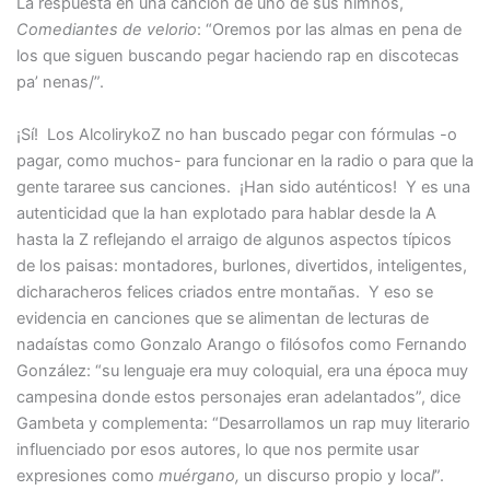
La respuesta en una canción de uno de sus himnos,
Comediantes de velorio
: “Oremos por las almas en pena de
los que siguen buscando pegar haciendo rap en discotecas
pa’ nenas/”.
¡Sí! Los AlcolirykoZ no han buscado pegar con fórmulas -o
pagar, como muchos- para funcionar en la radio o para que la
gente tararee sus canciones. ¡Han sido auténticos! Y es una
autenticidad que la han explotado para hablar desde la A
hasta la Z reflejando el arraigo de algunos aspectos típicos
de los paisas: montadores, burlones, divertidos, inteligentes,
dicharacheros felices criados entre montañas. Y eso se
evidencia en canciones que se alimentan de lecturas de
nadaístas como Gonzalo Arango o filósofos como Fernando
González: “su lenguaje era muy coloquial, era una época muy
campesina donde estos personajes eran adelantados”, dice
Gambeta y complementa: “Desarrollamos un rap muy literario
influenciado por esos autores, lo que nos permite usar
expresiones como
muérgano,
un discurso propio y loca
l
”.