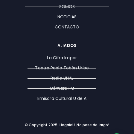
r
o
t
a
k
e
SOMOS
m
r
NOTICIAS
CONTACTO
ALIADOS
La Cifra Impar
Teatro Pablo Tobón Uribe
Radio UNAL
Cámara FM
Emisora Cultural U de A
© Copyright 2025. HagalaU ¡No pase de largo!