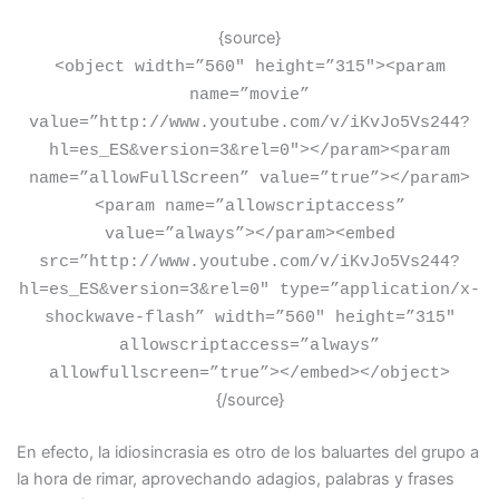
{source}
<
object width=”560″ height=”315″
>
<
param
name=”movie”
value=”http://www.youtube.com/v/iKvJo5Vs244?
hl=es_ES&version=3&rel=0″
>
<
/param
>
<
param
name=”allowFullScreen” value=”true”
>
<
/param
>
<
param name=”allowscriptaccess”
value=”always”
>
<
/param
>
<
embed
src=”http://www.youtube.com/v/iKvJo5Vs244?
hl=es_ES&version=3&rel=0″ type=”application/x-
shockwave-flash” width=”560″ height=”315″
allowscriptaccess=”always”
allowfullscreen=”true”
>
<
/embed
>
<
/object
>
{/source}
En efecto, la idiosincrasia es otro de los baluartes del grupo a
la hora de rimar, aprovechando adagios, palabras y frases