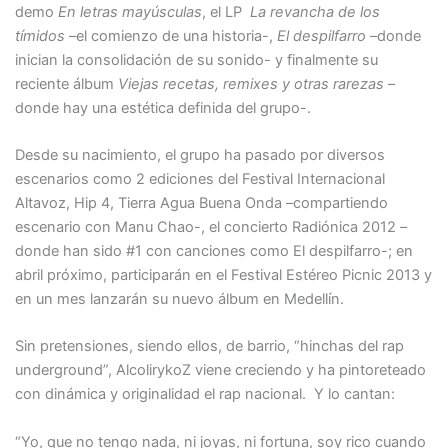
demo
En letras mayúsculas
, el LP
La revancha de los
tímidos
–el comienzo de una historia-,
El despilfarro
–donde
inician la consolidación de su sonido- y finalmente su
reciente álbum
Viejas recetas, remixes y otras rarezas
–
donde hay una estética definida del grupo-.
Desde su nacimiento, el grupo ha pasado por diversos
escenarios como 2 ediciones del Festival Internacional
Altavoz, Hip 4, Tierra Agua Buena Onda –compartiendo
escenario con Manu Chao-, el concierto Radiónica 2012 –
donde han sido #1 con canciones como El despilfarro-; en
abril próximo, participarán en el Festival Estéreo Picnic 2013 y
en un mes lanzarán su nuevo álbum en Medellín.
Sin pretensiones, siendo ellos, de barrio, “hinchas del rap
underground”, AlcolirykoZ viene creciendo y ha pintoreteado
con dinámica y originalidad el rap nacional. Y lo cantan:
“Yo, que no tengo nada, ni joyas, ni fortuna, soy rico cuando