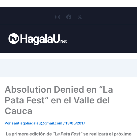
I
F
X
n
a
-
s
c
t
t
e
w
a
b
i
g
o
t
r
o
t
a
k
e
m
r
Absolution Denied en “La
Pata Fest” en el Valle del
Cauca
Por
santiagohagalau@gmail.com
/
13/05/2017
La primera edición de
“La Pata Fest”
se realizará el próximo