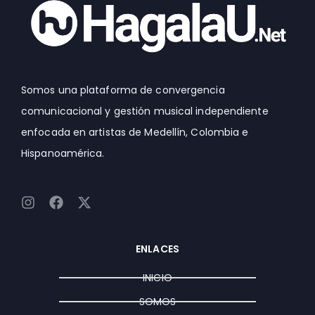
Somos una plataforma de convergencia
comunicacional y gestión musical independiente
enfocada en artistas de Medellín, Colombia e
Hispanoamérica.
I
F
X
n
a
-
s
c
t
t
e
w
ENLACES
a
b
i
g
o
t
INICIO
r
o
t
a
k
e
SOMOS
m
r