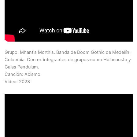
Grupo: Mhantis Morthis. Banda de Doom Gothic de Medellín,
Colombia. Con ex integrantes de grupos como Holocausto y
Gaias Pendulum.
Canción: Abismo
Video: 2023