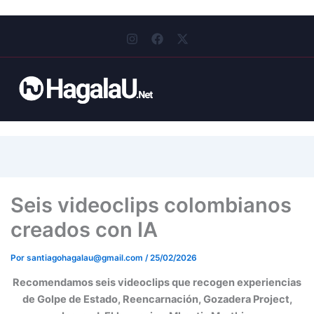
I
F
X
n
a
-
s
c
t
t
e
w
a
b
i
g
o
t
r
o
t
a
k
e
m
r
Seis videoclips colombianos
creados con IA
Por
santiagohagalau@gmail.com
/
25/02/2026
Recomendamos seis videoclips que recogen experiencias
de Golpe de Estado, Reencarnación, Gozadera Project,