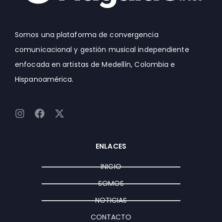
Somos una plataforma de convergencia
comunicacional y gestión musical independiente
enfocada en artistas de Medellín, Colombia e
Hispanoamérica.
I
F
X
n
a
-
s
c
t
t
e
w
ENLACES
a
b
i
g
o
t
INICIO
r
o
t
a
k
e
SOMOS
m
r
NOTICIAS
CONTACTO