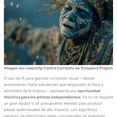
Imagen del videoclip Contra corriente de Gozadera Project
El uso de IA para generar contenido visual —desde
animaciones hasta secuencias que responden al ritmo y
atmósfera de la música— representa una
oportunidad
histórica para los artistas independientes
. Ya no se requiere
un gran equipo o un presupuesto elevado para producir
piezas audiovisuales de alto impacto; con algoritmos
capaces de transformar ideas conceptuales en imágenes