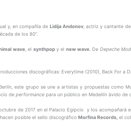
isual y, en compañía de
Lidija Andonov
, actriz y cantante d
década de los 80”.
nimal wave
, el
synthpop
y el
new wave
. De
Depeche Mod
producciones discográficas: Everytime (2010), Back For a Da
 Berlín, este grupo se une a artistas y propuestas como
vacío de
performance
para un público en Medellín ávido de 
 octubre de 2017 en el Palacio Egipcio y los acompañará e
hacen posible el sello discográfico
Morfina Records,
el co