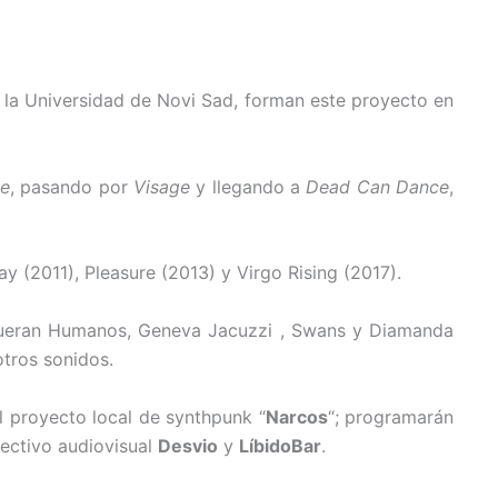
e la Universidad de Novi Sad, forman este proyecto en
e
, pasando por
Visage
y llegando a
Dead Can Dance
,
y (2011), Pleasure (2013) y Virgo Rising (2017).
 Mueran Humanos, Geneva Jacuzzi , Swans y Diamanda
otros sonidos.
l proyecto local de synthpunk “
Narcos
“; programarán
lectivo audiovisual
Desvio
y
Líbido
Bar
.