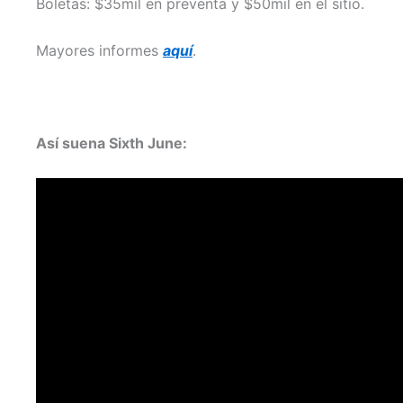
Boletas: $35mil en preventa y $50mil en el sitio.
Mayores informes
aquí
.
Así suena Sixth June: