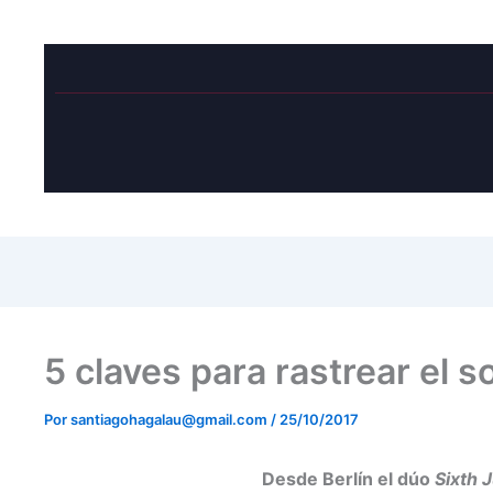
5 claves para rastrear el 
Por
santiagohagalau@gmail.com
/
25/10/2017
Desde Berlín el dúo
Sixth 