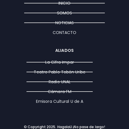
g
o
t
INICIO
r
o
t
a
k
e
SOMOS
m
r
NOTICIAS
CONTACTO
ALIADOS
La Cifra Impar
Teatro Pablo Tobón Uribe
Radio UNAL
Cámara FM
Emisora Cultural U de A
© Copyright 2025. HagalaU ¡No pase de largo!