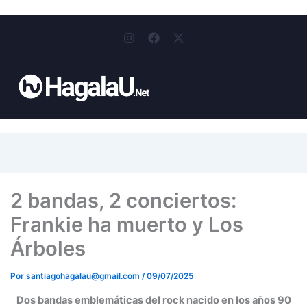
I
F
X
n
a
-
s
c
t
t
e
w
a
b
i
g
o
t
r
o
t
a
k
e
m
r
2 bandas, 2 conciertos:
Frankie ha muerto y Los
Árboles
Por
santiagohagalau@gmail.com
/
09/07/2025
Dos bandas emblemáticas del rock nacido en los años 90