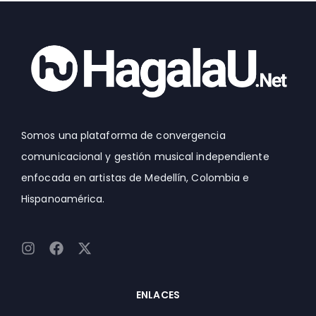
Somos una plataforma de convergencia
comunicacional y gestión musical independiente
enfocada en artistas de Medellín, Colombia e
Hispanoamérica.
I
F
X
n
a
-
s
c
t
t
e
w
ENLACES
a
b
i