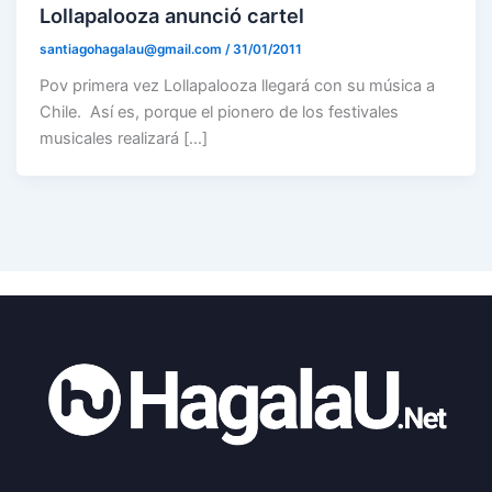
Lollapalooza anunció cartel
santiagohagalau@gmail.com
/
31/01/2011
Pov primera vez Lollapalooza llegará con su música a
Chile. Así es, porque el pionero de los festivales
musicales realizará […]