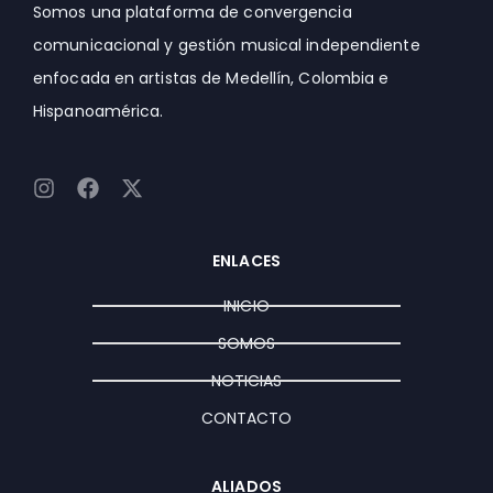
Somos una plataforma de convergencia
comunicacional y gestión musical independiente
enfocada en artistas de Medellín, Colombia e
Hispanoamérica.
I
F
X
n
a
-
s
c
t
t
e
w
ENLACES
a
b
i
g
o
t
INICIO
r
o
t
a
k
e
SOMOS
m
r
NOTICIAS
CONTACTO
ALIADOS