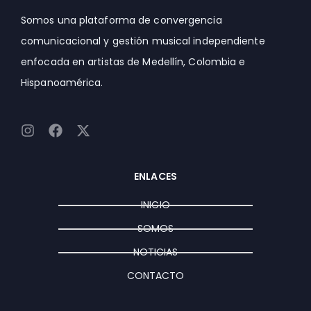
Somos una plataforma de convergencia
comunicacional y gestión musical independiente
enfocada en artistas de Medellín, Colombia e
Hispanoamérica.
I
F
X
n
a
-
s
c
t
t
e
w
ENLACES
a
b
i
g
o
t
INICIO
r
o
t
a
k
e
SOMOS
m
r
NOTICIAS
CONTACTO