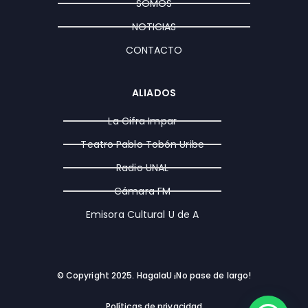
a
k
e
SOMOS
m
r
NOTICIAS
CONTACTO
ALIADOS
La Cifra Impar
Teatro Pablo Tobón Uribe
Radio UNAL
Cámara FM
Emisora Cultural U de A
© Copyright 2025. HagalaU ¡No pase de largo!
Políticas de privacidad