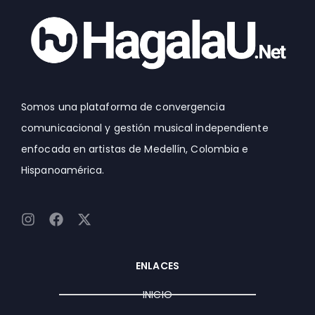
Somos una plataforma de convergencia
comunicacional y gestión musical independiente
enfocada en artistas de Medellín, Colombia e
Hispanoamérica.
I
F
X
n
a
-
s
c
t
t
e
w
ENLACES
a
b
i
g
o
t
INICIO
r
o
t