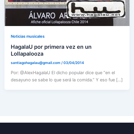
Noticias musicales
HagalaU por primera vez en un
Lollapalooza
santiagohagalau@gmail.com
/
03/04/2014
Por: @AlexHagalaU El dicho popular dice que “en el
desayuno se sabe lo que será la comida.” Y eso fue […]