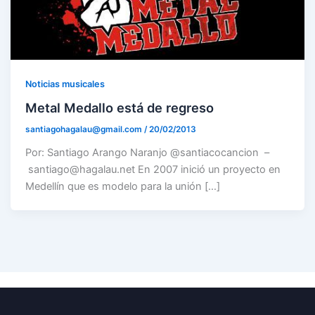
Noticias musicales
Metal Medallo está de regreso
santiagohagalau@gmail.com
/
20/02/2013
Por: Santiago Arango Naranjo @santiacocancion –
santiago@hagalau.net En 2007 inició un proyecto en
Medellín que es modelo para la unión […]