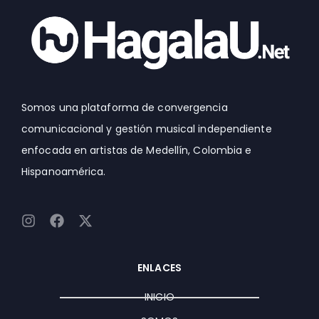
Somos una plataforma de convergencia
comunicacional y gestión musical independiente
enfocada en artistas de Medellín, Colombia e
Hispanoamérica.
I
F
X
n
a
-
s
c
t
t
e
w
ENLACES
a
b
i
g
o
t
INICIO
r
o
t