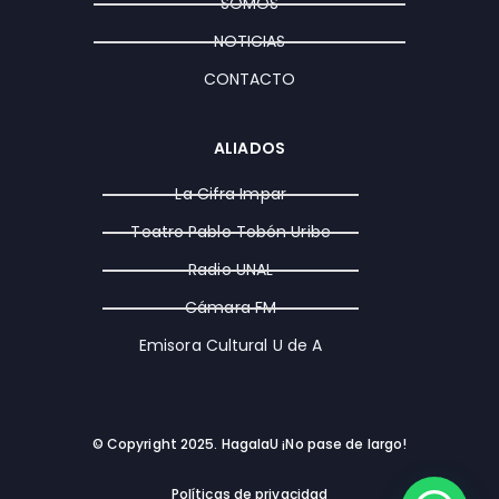
a
k
e
SOMOS
m
r
NOTICIAS
CONTACTO
ALIADOS
La Cifra Impar
Teatro Pablo Tobón Uribe
Radio UNAL
Cámara FM
Emisora Cultural U de A
© Copyright 2025. HagalaU ¡No pase de largo!
Políticas de privacidad