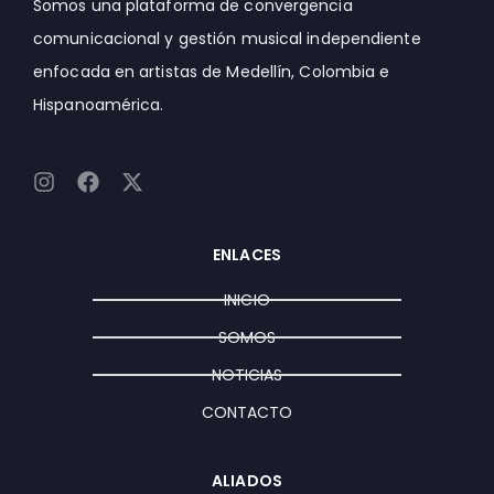
Somos una plataforma de convergencia
comunicacional y gestión musical independiente
enfocada en artistas de Medellín, Colombia e
Hispanoamérica.
I
F
X
n
a
-
s
c
t
t
e
w
ENLACES
a
b
i
g
o
t
INICIO
r
o
t
a
k
e
SOMOS
m
r
NOTICIAS
CONTACTO
ALIADOS