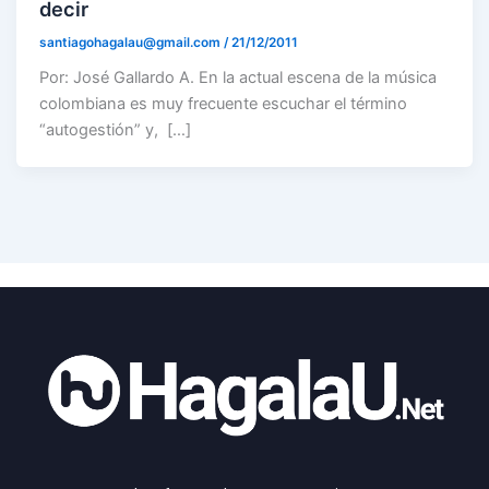
decir
santiagohagalau@gmail.com
/
21/12/2011
Por: José Gallardo A. En la actual escena de la música
colombiana es muy frecuente escuchar el término
“autogestión” y, […]