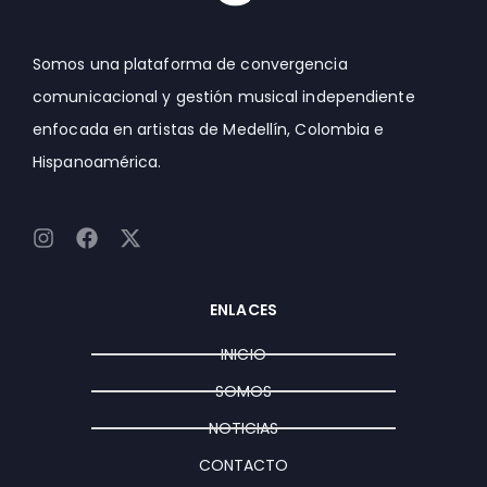
Somos una plataforma de convergencia
comunicacional y gestión musical independiente
enfocada en artistas de Medellín, Colombia e
Hispanoamérica.
I
F
X
n
a
-
s
c
t
t
e
w
ENLACES
a
b
i
g
o
t
INICIO
r
o
t
a
k
e
SOMOS
m
r
NOTICIAS
CONTACTO