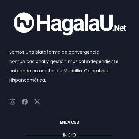
Somos una plataforma de convergencia
comunicacional y gestión musical independiente
enfocada en artistas de Medellín, Colombia e
Hispanoamérica.
I
F
X
n
a
-
s
c
t
t
e
w
ENLACES
a
b
i
g
o
t
INICIO
r
o
t