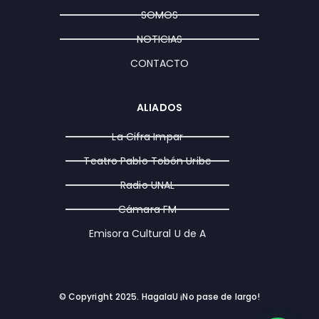
a
k
e
SOMOS
m
r
NOTICIAS
CONTACTO
ALIADOS
La Cifra Impar
Teatro Pablo Tobón Uribe
Radio UNAL
Cámara FM
Emisora Cultural U de A
© Copyright 2025. HagalaU ¡No pase de largo!