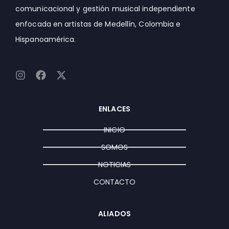
comunicacional y gestión musical independiente
enfocada en artistas de Medellín, Colombia e
Hispanoamérica.
I
F
X
n
a
-
s
c
t
t
e
w
ENLACES
a
b
i
g
o
t
INICIO
r
o
t
a
k
e
SOMOS
m
r
NOTICIAS
CONTACTO
ALIADOS