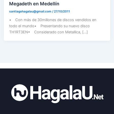
Megadeth en Medellín
santiagohagalau@gmail.com
/
27/10/2011
• Con más de 30millones de discos vendidos en
todo el mundo• Presentando su nuevo disco
TH1RT3EN• Considerado con Metallica, […]