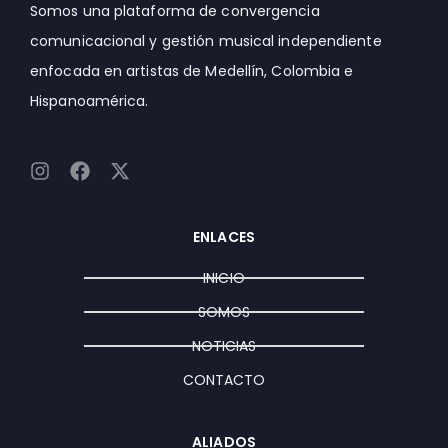
Somos una plataforma de convergencia
comunicacional y gestión musical independiente
enfocada en artistas de Medellín, Colombia e
Hispanoamérica.
I
F
X
n
a
-
s
c
t
t
e
w
ENLACES
a
b
i
g
o
t
INICIO
r
o
t
a
k
e
SOMOS
m
r
NOTICIAS
CONTACTO
ALIADOS