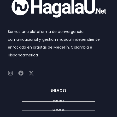
Somos una plataforma de convergencia
comunicacional y gestión musical independiente
enfocada en artistas de Medellín, Colombia e
Hispanoamérica.
I
F
X
n
a
-
s
c
t
t
e
w
ENLACES
a
b
i
g
o
t
INICIO
r
o
t
a
k
e
SOMOS
m
r